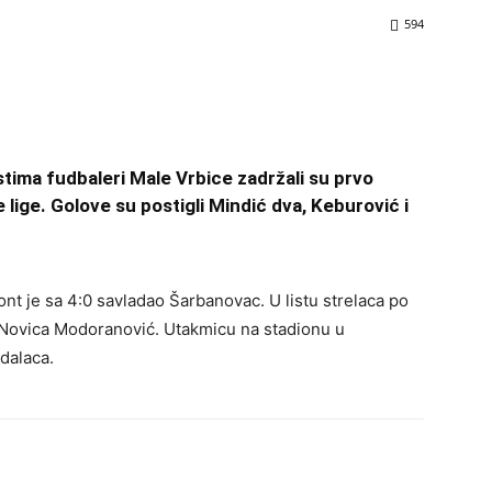
594
ma fudbaleri Male Vrbice zadržali su prvo
lige. Golove su postigli Mindić dva, Keburović i
t je sa 4:0 savladao Šarbanovac. U listu strelaca po
i Novica Modoranović. Utakmicu na stadionu u
dalaca.