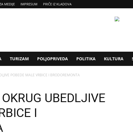
ZA MEDIJE
IMPRESUM
PRIČE IZ KLADOVA
A
TURIZAM
POLJOPRIVEDA
POLITIKA
KULTURA
DLJIVE POBEDE MALE VRBICE I BRODOREMONTA
I OKRUG UBEDLJIVE
BICE I
A