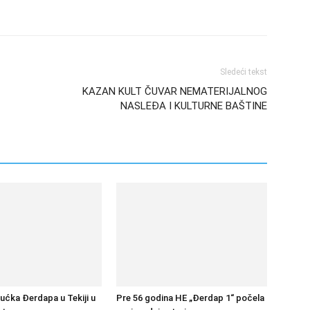
Sledeći tekst
KAZAN KULT ČUVAR NEMATERIJALNOG
NASLEĐA I KULTURNE BAŠTINE
bućka Đerdapa u Tekiji u
Pre 56 godina HE „Đerdap 1“ počela