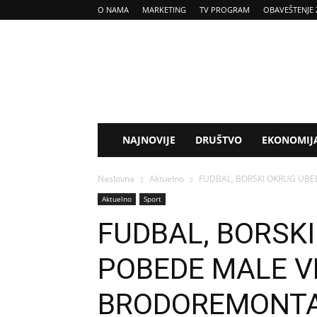
O NAMA
MARKETING
TV PROGRAM
OBAVEŠTENJE 
Tv
Kladovo
NAJNOVIJE
DRUŠTVO
EKONOMIJ
Naslovna
Aktuelno
FUDBAL, BORSKI OKRUG UBE
Aktuelno
Sport
FUDBAL, BORSK
POBEDE MALE VR
BRODOREMONT