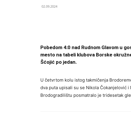
02.09.2024
Pobedom 4:0 nad Rudnom Glavom u gosti
mesto na tabeli klubova Borske okružne 
Šćojić po jedan.
U četvrtom kolu istog takmičenja Brodoremon
dva puta upisali su se Nikola Čokanjelović 
Brodogradilištu posmatralo je tridesetak gle