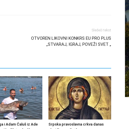
Sledeći tekst
OTVOREN LIKOVNI KONKRS EU PRO PLUS
„STVARAJ, IGRAJ, POVEŽI SVET „
a i Adam Ćaluš iz Ade
Srpska pravoslavna crkva danas