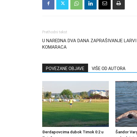
Prethodni tekst
U NAREDNA DVA DANA ZAPRAŠIVANJE LARVI
KOMARACA
POVEZANE OBJAVE
VIŠE OD AUTORA
Đerdapovcima dubok Timok 0:2 u
Šandor Varg