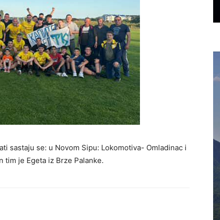
ati sastaju se: u Novom Sipu: Lokomotiva- Omladinac i
 tim je Egeta iz Brze Palanke.