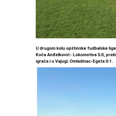
U drugom kolu opštinske fudbalske lige K
Koča Anđelković- Lokomotiva 5:0, preki
igrača i u Vajugi: Omladinac-Egeta 0:1.