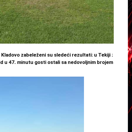
ladovo zabeleženi su sledeći rezultati: u Tekiji :
d u 47. minutu gosti ostali sa nedovoljnim brojem