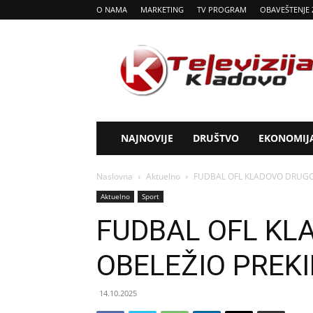
O NAMA
MARKETING
TV PROGRAM
OBAVEŠTENJE 
Tv
Kladovo
NAJNOVIJE
DRUŠTVO
EKONOMIJ
Naslovna
Aktuelno
FUDBAL OFL KLADOVO DRUGO K
Aktuelno
Sport
FUDBAL OFL KL
OBELEŽIO PREKID
14.10.2025