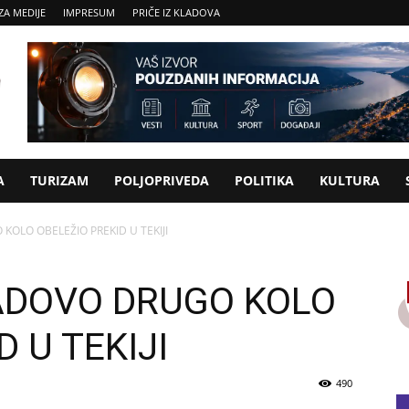
ZA MEDIJE
IMPRESUM
PRIČE IZ KLADOVA
A
TURIZAM
POLJOPRIVEDA
POLITIKA
KULTURA
OLO OBELEŽIO PREKID U TEKIJI
ADOVO DRUGO KOLO
 U TEKIJI
490