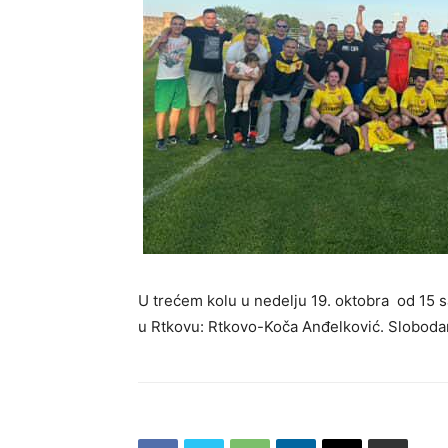
U trećem kolu u nedelju 19. oktobra od 15 s
u Rtkovu: Rtkovo-Koča Anđelković. Slobodan