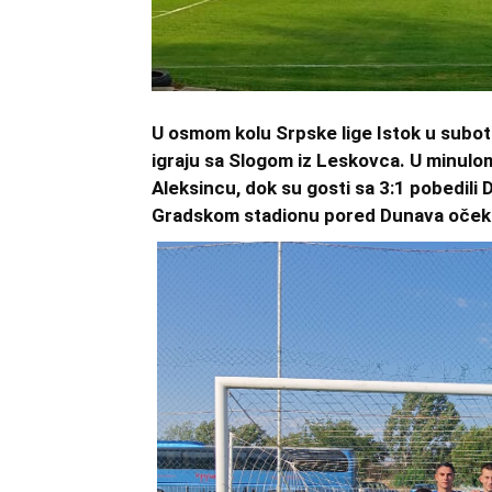
U osmom kolu Srpske lige Istok u subo
igraju sa Slogom iz Leskovca. U minulom
Aleksincu, dok su gosti sa 3:1 pobedil
Gradskom stadionu pored Dunava očeku