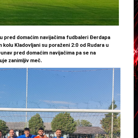
tu pred domaćim navijačima fudbaleri Đerdapa
 kolu Kladovljani su poraženi 2:0 od Rudara u
i Dunav pred domaćim navijačima pa se na
je zanimljiv meč.