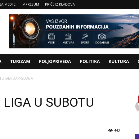
ZA MEDIJE
IMPRESUM
PRIČE IZ KLADOVA
A
TURIZAM
POLJOPRIVEDA
POLITIKA
KULTURA
OTU ĐERDAP-SLOGA
 LIGA U SUBOTU
443