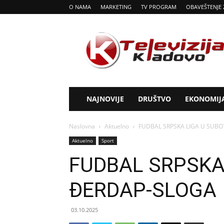
O NAMA
MARKETING
TV PROGRAM
OBAVEŠTENJE 
Tv
Kladovo
NAJNOVIJE
DRUŠTVO
EKONOMIJ
Naslovna
Aktuelno
FUDBAL SRPSKA LIGA U SUB
Aktuelno
Sport
FUDBAL SRPSKA
ĐERDAP-SLOGA
03.10.2025