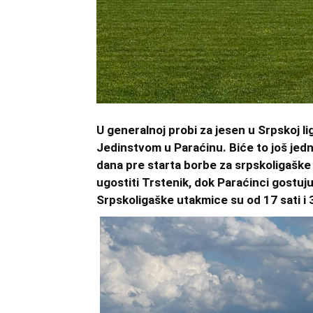
U generalnoj probi za jesen u Srpskoj li
Jedinstvom u Paraćinu. Biće to još jed
dana pre starta borbe za srpskoligaške
ugostiti Trstenik, dok Paraćinci gostuju
Srpskoligaške utakmice su od 17 sati i 