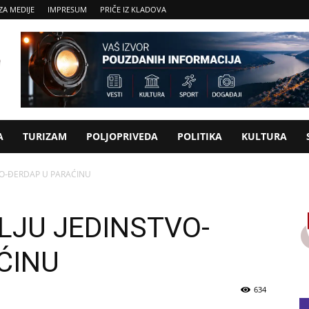
ZA MEDIJE
IMPRESUM
PRIČE IZ KLADOVA
A
TURIZAM
POLJOPRIVEDA
POLITIKA
KULTURA
VO-ĐERDAP U PARAĆINU
LJU JEDINSTVO-
ĆINU
634