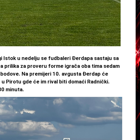
gi Istok u nedelju se fudbaleri Đerdapa sastaju sa
na prilika za proveru forme igrača oba tima sedam
 bodove. Na premijeri 10. avgusta Đerdap će
 u Pirotu gde će im rival biti domaći Radnički.
30 minuta.