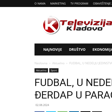
O NAMA
MARKETING
TV PROGRAM
OBAVEŠTENJE 
Tv
Kladovo
NAJNOVIJE
DRUŠTVO
EKONOMIJ
Naslovna
Aktuelno
FUDBAL, U NEDELJU JEDINST
Aktuelno
Sport
FUDBAL, U NEDE
ĐERDAP U PARA
02.08.2024