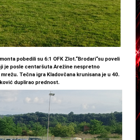
monta pobedili su 6:1 OFK Zlot.“Brodari“su poveli
oji je posle centaršuta Arežine nespretno
u mrežu. Tečna igra Kladovčana krunisana je u 40.
ković duplirao prednost.