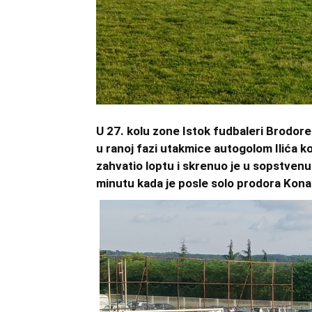
U 27. kolu zone Istok fudbaleri Brodore
u ranoj fazi utakmice autogolom Ilića k
zahvatio loptu i skrenuo je u sopstven
minutu kada je posle solo prodora Kona