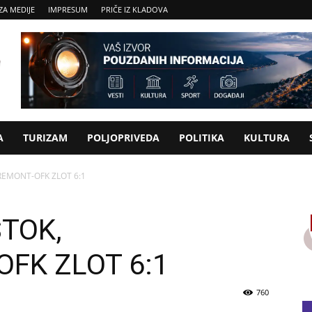
ZA MEDIJE
IMPRESUM
PRIČE IZ KLADOVA
A
TURIZAM
POLJOPRIVEDA
POLITIKA
KULTURA
EMONT-OFK ZLOT 6:1
STOK,
FK ZLOT 6:1
760