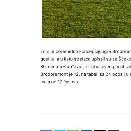
To nije poremetilo koncepciju igre Brodorem
gostiju, a u listu strelaca upisali su se Šće
80. minutu Đurđević je slabo izveo penal tak
Brodoremont je 12. na tabeli sa 24 boda i u
maja od 17 časova.