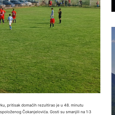
vku, pritisak domaćih rezultirao je u 48. minutu
spoloženog Čokanjelovića. Gosti su smanjili na 1:3