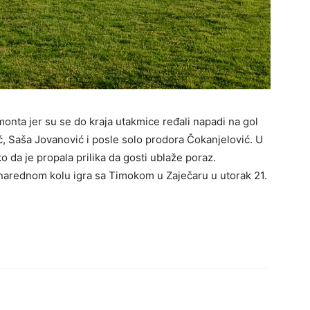
onta jer su se do kraja utakmice ređali napadi na gol
kić, Saša Jovanović i posle solo prodora Čokanjelović. U
o da je propala prilika da gosti ublaže poraz.
 narednom kolu igra sa Timokom u Zaječaru u utorak 21.