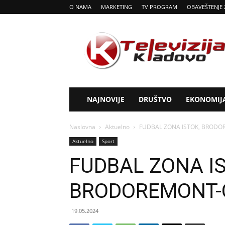
O NAMA
MARKETING
TV PROGRAM
OBAVEŠTENJE 
Tv
Kladovo
NAJNOVIJE
DRUŠTVO
EKONOMIJ
Naslovna
Aktuelno
FUDBAL ZONA ISTOK, BRODOR
Aktuelno
Sport
FUDBAL ZONA I
BRODOREMONT-O
19.05.2024