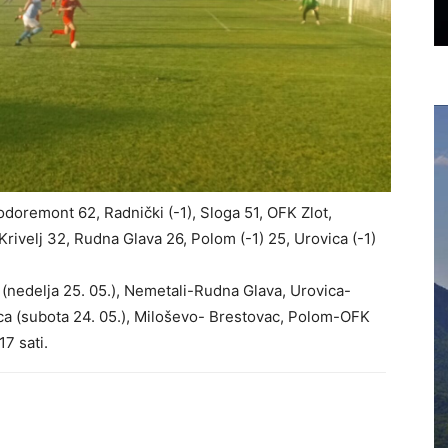
odoremont 62, Radnički (-1), Sloga 51, OFK Zlot,
rivelj 32, Rudna Glava 26, Polom (-1) 25, Urovica (-1)
edelja 25. 05.), Nemetali-Rudna Glava, Urovica-
ca (subota 24. 05.), Miloševo- Brestovac, Polom-OFK
7 sati.