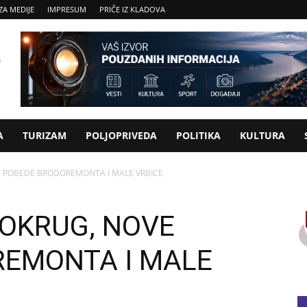
ZA MEDIJE
IMPRESUM
PRIČE IZ KLADOVA
A
TURIZAM
POLJOPRIVEDA
POLITIKA
KULTURA
E POBEDE BRODOREMONTA I MALE VRBICE
 OKRUG, NOVE
EMONTA I MALE