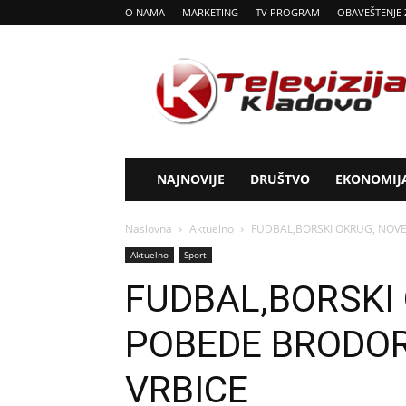
O NAMA
MARKETING
TV PROGRAM
OBAVEŠTENJE 
Tv
Kladovo
NAJNOVIJE
DRUŠTVO
EKONOMIJ
Naslovna
Aktuelno
FUDBAL,BORSKI OKRUG, NOV
Aktuelno
Sport
FUDBAL,BORSKI
POBEDE BRODOR
VRBICE