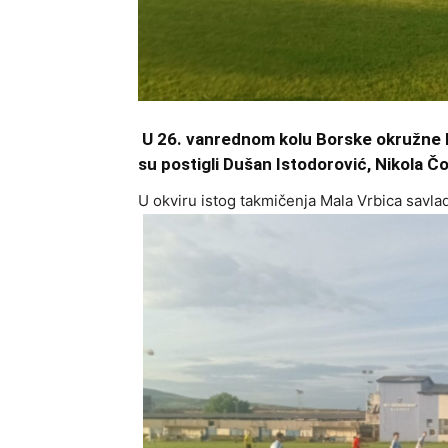
U 26. vanrednom kolu Borske okružne l
su postigli Dušan Istodorović, Nikola Čo
U okviru istog takmičenja Mala Vrbica savlad