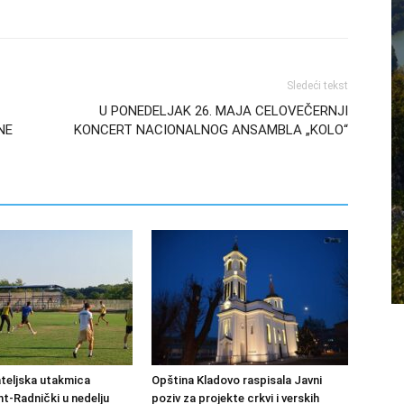
Sledeći tekst
U PONEDELJAK 26. MAJA CELOVEČERNJI
NE
KONCERT NACIONALNOG ANSAMBLA „KOLO“
ateljska utakmica
Opština Kladovo raspisala Javni
-Radnički u nedelju
poziv za projekte crkvi i verskih