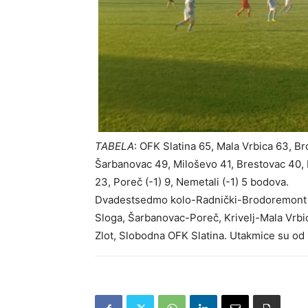
TABELA
: OFK Slatina 65, Mala Vrbica 63, Br
Šarbanovac 49, Miloševo 41, Brestovac 40, K
23, Poreč (-1) 9, Nemetali (-1) 5 bodova.
Dvadestsedmo kolo-Radnički-Brodoremont (n
Sloga, Šarbanovac-Poreč, Krivelj-Mala Vrbi
Zlot, Slobodna OFK Slatina. Utakmice su od 1