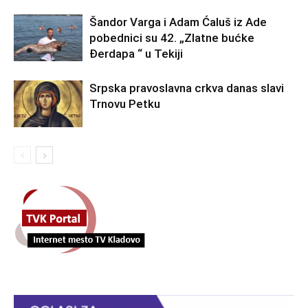
Šandor Varga i Adam Ćaluš iz Ade
pobednici su 42. „Zlatne bućke
Đerdapa “ u Tekiji
Srpska pravoslavna crkva danas slavi
Trnovu Petku