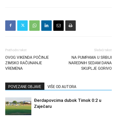
Prethodni tekst
Sledeći tekst
OVOG VIKENDA POČINJE
NA PUMPAMA U SRBIJI
ZIMSKO RAČUNANJE
NAREDNIH SEDAM DANA
VREMENA
SKUPLJE GORIVO
POVEZANE OBJAVE
VIŠE OD AUTORA
Đerdapovcima dubok Timok 0:2 u
Zaječaru