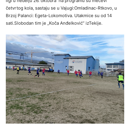
ligi u nedelju 26. oktobra na programu su mečevi
četvrtog kola, sastaju se u Vajugi:Omladinac-Rtkovo, u
Brzoj Palanci: Egeta-Lokomotiva. Utakmice su od 14
sati.Slobodan tim je „Koča Anđelković“ izTekije.