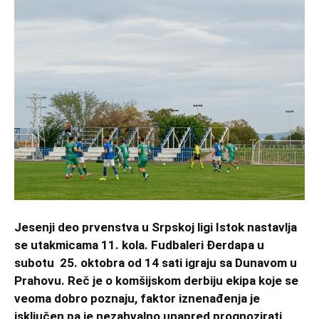
Jesenji deo prvenstva u Srpskoj ligi Istok nastavlja
se utakmicama 11. kola. Fudbaleri Đerdapa u
subotu 25. oktobra od 14 sati igraju sa Dunavom u
Prahovu. Reč je o komšijskom derbiju ekipa koje se
veoma dobro poznaju, faktor iznenađenja je
isključen pa je nezahvalno unapred prognozirati