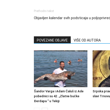
Prethodni tekst
Objavljen kalendar svih podsticaja u poljoprivred
POVEZANE OBJAVE
VIŠE OD AUTORA
Šandor Varga i Adam Ćaluš iz Ade
Srpska prav
pobednici su 42. „Zlatne bućke
slavi Trnov
Đerdapa “ u Tekiji