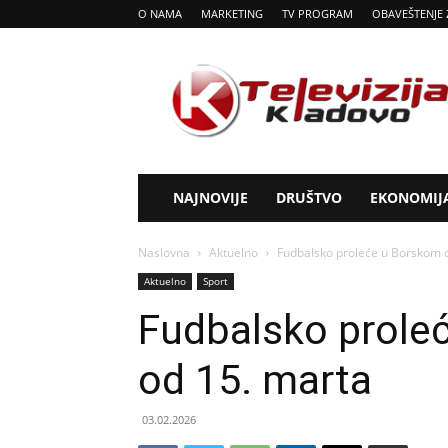
O NAMA
MARKETING
TV PROGRAM
OBAVEŠTENJE 
Tv
Kladovo
NAJNOVIJE
DRUŠTVO
EKONOMIJ
Naslovna
Aktuelno
Fudbalsko proleće u Borskom 
Aktuelno
Sport
Fudbalsko prole
od 15. marta
03.02.2026