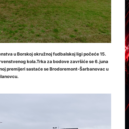
stva u Borskoj okružnoj fudbalskoj ligi počeće 15.
venstvenog kola.Trka za bodove završiće se 6. juna
ćnoj premijeri sastaće se Brodoremont-Šarbanovac u
ilanovcu.