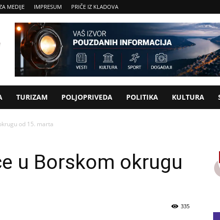
ZA MEDIJE
IMPRESUM
PRIČE IZ KLADOVA
A
TURIZAM
POLJOPRIVEDA
POLITIKA
KULTURA
okrugu od 15. marta
će u Borskom okrugu
335