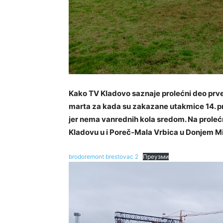
Kako TV Kladovo saznaje prolećni deo prven
marta za kada su zakazane utakmice 14. pr
jer nema vanrednih kola sredom. Na prole
Kladovu u i Poreč-Mala Vrbica u Donjem M
brodoremont brestovac 2
Преузми