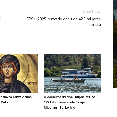
Sledeći tekst
i
EPS u 2025. ostvario dobit od 42,3 milijarde
dinara
oslavna crkva danas
U čamcima 39 riba ukupne težine
u Petku
129 kilograma, vode Tekijanci
Miodrag i Željko Ivić