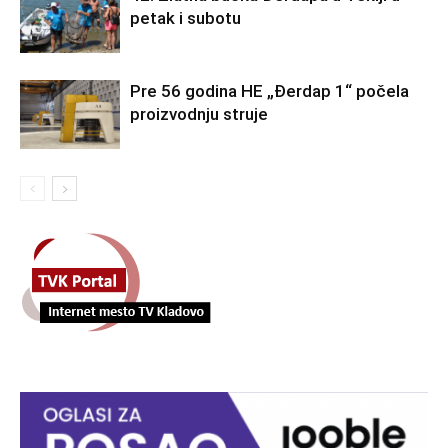
petak i subotu
Pre 56 godina HE „Đerdap 1“ počela
proizvodnju struje