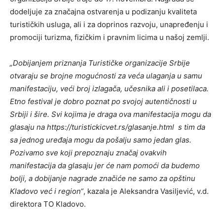
dodeljuje za značajna ostvarenja u podizanju kvaliteta
turističkih usluga, ali i za doprinos razvoju, unapređenju i
promociji turizma, fizičkim i pravnim licima u našoj zemlji.
„Dobijanjem priznanja Turističke organizacije Srbije
otvaraju se brojne mogućnosti za veća ulaganja u samu
manifestaciju, veći broj izlagača, učesnika ali i posetilaca.
Etno festival je dobro poznat po svojoj autentičnosti u
Srbiji i šire. Svi kojima je draga ova manifestacija mogu da
glasaju na https://turistickicvet.rs/glasanje.html
s tim da
sa jednog uređaja mogu da pošalju samo jedan glas.
Pozivamo sve koji prepoznaju značaj ovakvih
manifestacija da glasaju jer će nam pomoći da budemo
bolji, a dobijanje nagrade značiće ne samo za opštinu
Kladovo već i region“
, kazala je Aleksandra Vasiljević, v.d.
direktora TO Kladovo.