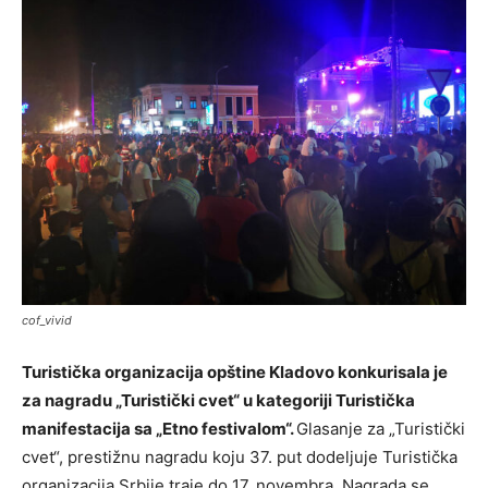
cof_vivid
Turistička organizacija opštine Kladovo konkurisala je
za nagradu „Turistički cvet“ u kategoriji Turistička
manifestacija sa „Etno festivalom“.
Glasanje za „Turistički
cvet“, prestižnu nagradu koju 37. put dodeljuje Turistička
organizacija Srbije traje do 17. novembra. Nagrada se