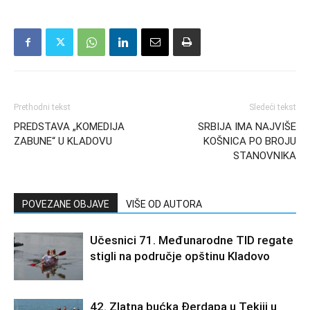
Prethodni tekst
Sledeći tekst
PREDSTAVA „KOMEDIJA
SRBIJA IMA NAJVIŠE
ZABUNE“ U KLADOVU
KOŠNICA PO BROJU
STANOVNIKA
POVEZANE OBJAVE
VIŠE OD AUTORA
Učesnici 71. Međunarodne TID regate
stigli na područje opštinu Kladovo
42. Zlatna bućka Đerdapa u Tekiji u