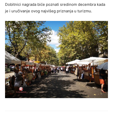
Dobitnici nagrada biće poznati sredinom decembra kada
je i uručivanje ovog najvišeg priznanja u turizmu.