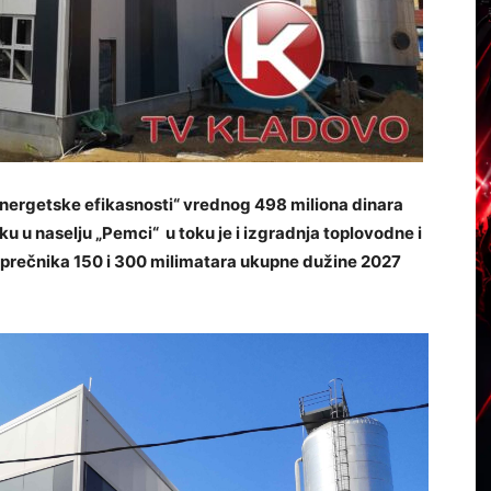
 energetske efikasnosti“ vrednog 498 miliona dinara
 u naselju „Pemci“ u toku je i izgradnja toplovodne i
prečnika 150 i 300 milimatara ukupne dužine 2027