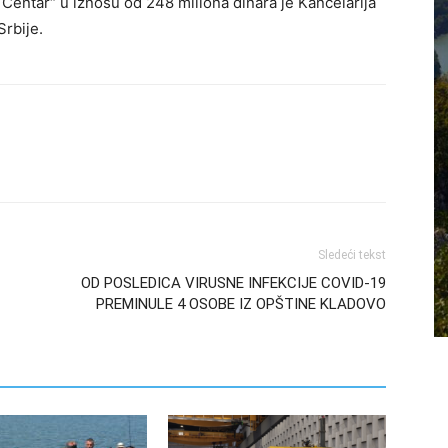
 Centar“ u iznosu od 248 miliona dinara je Kancelarija
Srbije.
Sledeći tekst
OD POSLEDICA VIRUSNE INFEKCIJE COVID-19
PREMINULE 4 OSOBE IZ OPŠTINE KLADOVO