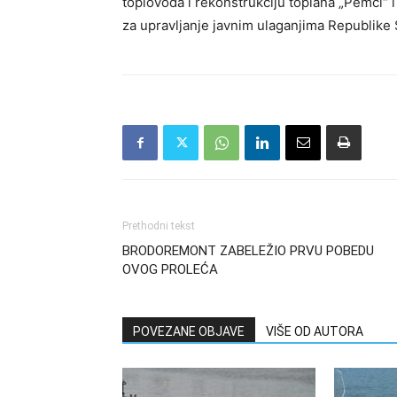
toplovoda i rekonstrukciju toplana „Pemci“ i
za upravljanje javnim ulaganjima Republike 
Prethodni tekst
BRODOREMONT ZABELEŽIO PRVU POBEDU
OVOG PROLEĆA
POVEZANE OBJAVE
VIŠE OD AUTORA