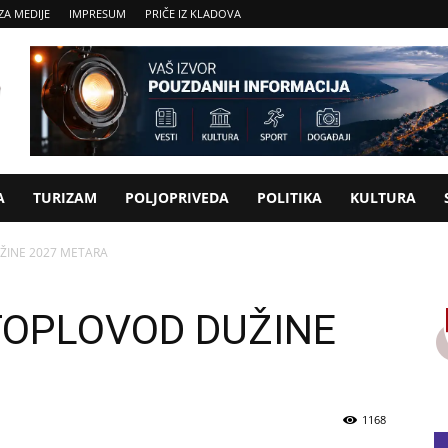
ZA MEDIJE
IMPRESUM
PRIČE IZ KLADOVA
A
TURIZAM
POLJOPRIVEDA
POLITIKA
KULTURA
ŽINE 2027 METARA
 TOPLOVOD DUŽINE
1168