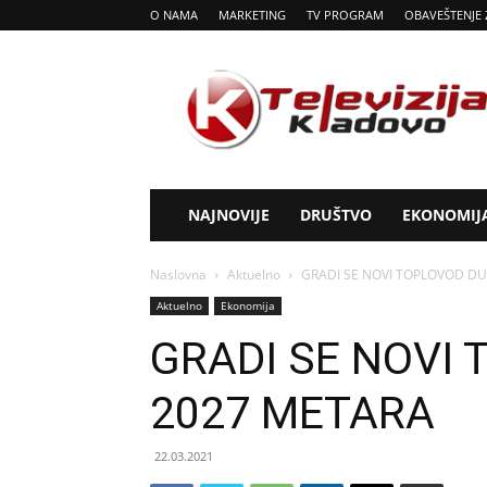
O NAMA
MARKETING
TV PROGRAM
OBAVEŠTENJE 
Tv
Kladovo
NAJNOVIJE
DRUŠTVO
EKONOMIJ
Naslovna
Aktuelno
GRADI SE NOVI TOPLOVOD DU
Aktuelno
Ekonomija
GRADI SE NOVI
2027 METARA
22.03.2021