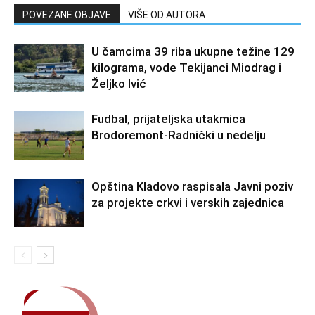
POVEZANE OBJAVE
VIŠE OD AUTORA
U čamcima 39 riba ukupne težine 129
kilograma, vode Tekijanci Miodrag i
Željko Ivić
Fudbal, prijateljska utakmica
Brodoremont-Radnički u nedelju
Opština Kladovo raspisala Javni poziv
za projekte crkvi i verskih zajednica