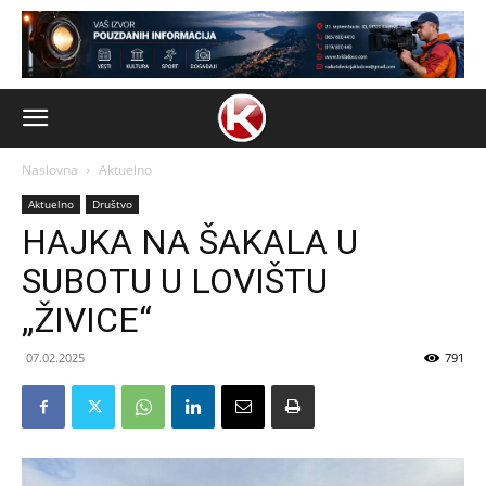
Naslovna
Aktuelno
Aktuelno
Društvo
HAJKA NA ŠAKALA U
SUBOTU U LOVIŠTU
„ŽIVICE“
07.02.2025
791