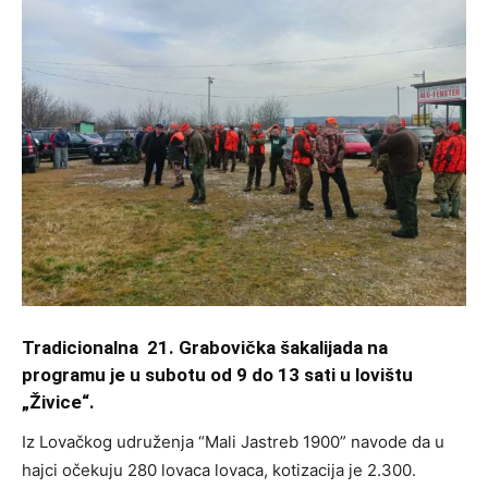
Tradicionalna 21. Grabovička šakalijada na
programu je u subotu od 9 do 13 sati u lovištu
„Živice“.
Iz Lovačkog udruženja “Mali Jastreb 1900” navode da u
hajci očekuju 280 lovaca lovaca, kotizacija je 2.300.