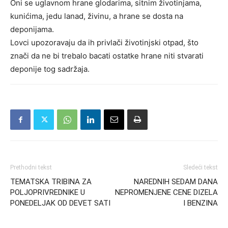
Oni se uglavnom hrane glodarima, sitnim životinjama,
kunićima, jedu lanad, živinu, a hrane se dosta na
deponijama.
Lovci upozoravaju da ih privlači životinjski otpad, što
znači da ne bi trebalo bacati ostatke hrane niti stvarati
deponije tog sadržaja.
Prethodni tekst
Sledeći tekst
TEMATSKA TRIBINA ZA
NAREDNIH SEDAM DANA
POLJOPRIVREDNIKE U
NEPROMENJENE CENE DIZELA
PONEDELJAK OD DEVET SATI
I BENZINA