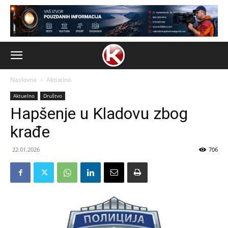
Naslovna
Aktuelno
Aktuelno
Društvo
Hapšenje u Kladovu zbog
krađe
22.01.2026
706