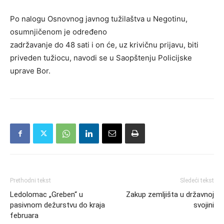
Po nalogu Osnovnog javnog tužilaštva u Negotinu,
osumnjičenom je određeno
zadržavanje do 48 sati i on će, uz krivičnu prijavu, biti
priveden tužiocu, navodi se u Saopštenju Policijske
uprave Bor.
Prethodni tekst
Sledeći tekst
Ledolomac „Greben“ u
Zakup zemljišta u državnoj
pasivnom dežurstvu do kraja
svojini
februara