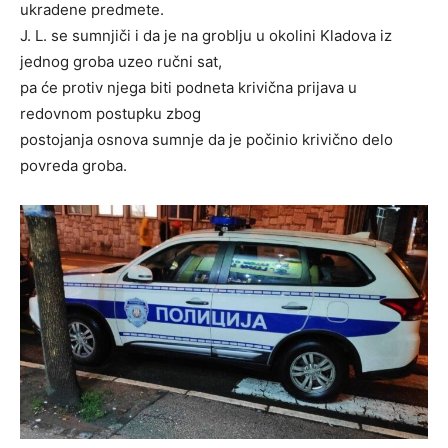
ukradene predmete.
J. L. se sumnjiči i da je na groblju u okolini Kladova iz
jednog groba uzeo ručni sat,
pa će protiv njega biti podneta krivična prijava u
redovnom postupku zbog
postojanja osnova sumnje da je počinio krivično delo
povreda groba.