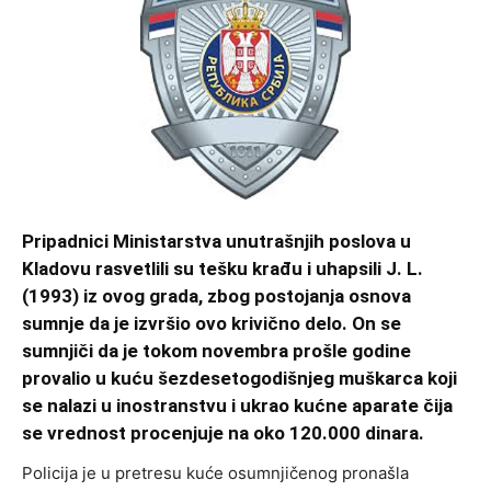
Pripadnici Ministarstva unutrašnjih poslova u
Kladovu rasvetlili su tešku krađu i uhapsili J. L.
(1993) iz ovog grada, zbog postojanja osnova
sumnje da je izvršio ovo krivično delo.
On se
sumnjiči da je tokom novembra prošle godine
provalio u kuću šezdesetogodišnjeg muškarca koji
se nalazi u inostranstvu i ukrao kućne aparate čija
se vrednost procenjuje na oko 120.000 dinara.
Policija je u pretresu kuće osumnjičenog pronašla