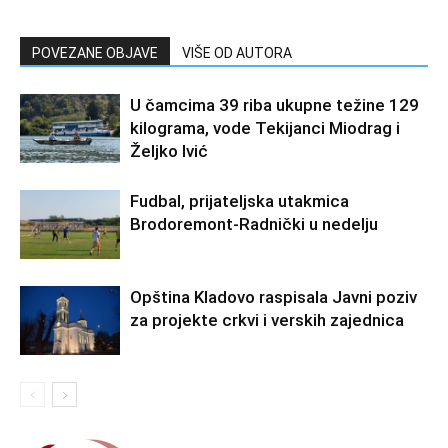
POVEZANE OBJAVE
VIŠE OD AUTORA
U čamcima 39 riba ukupne težine 129
kilograma, vode Tekijanci Miodrag i
Željko Ivić
Fudbal, prijateljska utakmica
Brodoremont-Radnički u nedelju
Opština Kladovo raspisala Javni poziv
za projekte crkvi i verskih zajednica