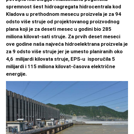
spremnost šest hidroagregata hidrocentrala kod
Kladova u prethodnom mesecu proizvela je za 94
odsto više struje od projektovanog proizvodnog
plana koji je za deseti mesec u godini bio 285
miliona kilovat-sati struje. Za prvih deset meseci
ove godine naša najveća hidroelektrana proizvela je
za 9 odsto više struje jer je umesto planiranih oko
4,6 milijardi kilovata struje, EPS-u isporučila 5
milijardi i 115 miliona kilovat-časova električne
energije.