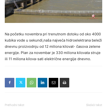
Na početku novembra pri trenutnom dotoku od oko 4000
kubika vode u sekundi,naša najveća hidroelektrana beleži
dnevnu proizvodnju od 12 miliona kilovat- časova zelene
energije. Plan za novembar je 330 miliona kilovata struje
ili 11 miliona kilova-sati električne energije dnevno.
Prethodni tekst
Sledeći tekst