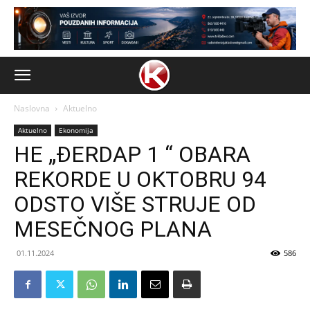
Naslovna
Aktuelno
Aktuelno
Ekonomija
HE „ĐERDAP 1 “ OBARA
REKORDE U OKTOBRU 94
ODSTO VIŠE STRUJE OD
MESEČNOG PLANA
01.11.2024
586