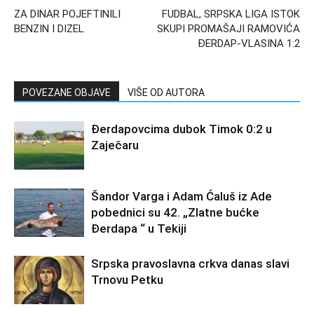
ZA DINAR POJEFTINILI
FUDBAL, SRPSKA LIGA ISTOK
BENZIN I DIZEL
SKUPI PROMAŠAJI RAMOVIĆA
ĐERDAP-VLASINA 1:2
POVEZANE OBJAVE
VIŠE OD AUTORA
Đerdapovcima dubok Timok 0:2 u
Zaječaru
Šandor Varga i Adam Ćaluš iz Ade
pobednici su 42. „Zlatne bućke
Đerdapa “ u Tekiji
Srpska pravoslavna crkva danas slavi
Trnovu Petku