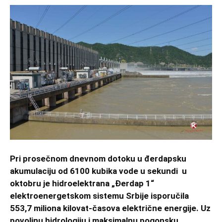
Pri prosečnom dnevnom dotoku u đerdapsku
akumulaciju od 6100 kubika vode u sekundi u
oktobru je hidroelektrana „Đerdap 1“
elektroenergetskom sistemu Srbije isporučila
553,7 miliona kilovat-časova električne energije. Uz
povoljnu hidrologiju i maksimalnu pogonsku