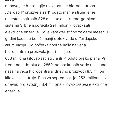
nepovoljne hidrologije u avgustu je hidroelektrana
„Đerdap 1“ proizvela za 11 odsto manje struje jer je
umesto planiranih 328 miliona elektroenergetskom
sistemu Srbije isporučila 291 milion kilovat -sati
električne energije. To je karakteristično za osmi mesec u
godini kada se beleži manji dotok vode u đerdapsku
akumulaciju. Od početka godine naša najveća
hidrocentrala proizvela je tri milijarde
683 miliona kilovat-sati struje ili 4 odsto preko plana. Pri
trenutnom dotoku od 2850 metara kubnih vode u sekundi
naša najveća hidrocentrala, dnevno proizvodi 8,5 milion
kilovat-sati struje. Plan za septembar je 253 miliona uz
dnevnu proizvodnju 8,4 miliona kilovat-časova električne
energije.