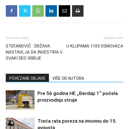
Prethodni tekst
Sledeći tekst
STEFANOVIĆ : DRŽAVA
U KLUPAMA 1105 OSNOVACA
NASTAVLJA DA INVESTIRA U
SVAKI DEO SRBIJE
POVEZANE OBJAVE
VIŠE OD AUTORA
Pre 56 godina HE „Đerdap 1“ počela
proizvodnju struje
Treća rata poreza na imovinu do 15.
avgusta