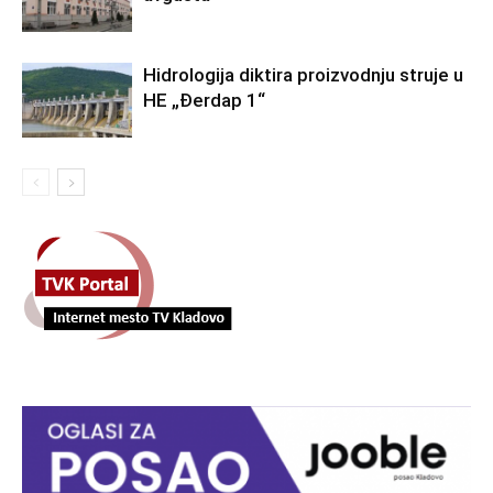
Hidrologija diktira proizvodnju struje u
HE „Đerdap 1“