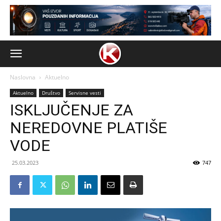
Naslovna
Aktuelno
Aktuelno
Društvo
Servisne vesti
ISKLJUČENJE ZA
NEREDOVNE PLATIŠE
VODE
25.03.2023
747