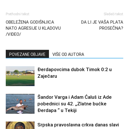
Prethodni tekst
Sledeći tekst
OBELEŽENA GODIŠNJICA
DA LI JE VAŠA PLATA
NATO AGRESIJE U KLADOVU
PROSEČNA?
/VIDEO/
POVEZANE OBJAVE
VIŠE OD AUTORA
Đerdapovcima dubok Timok 0:2 u
Zaječaru
Šandor Varga i Adam Ćaluš iz Ade
pobednici su 42. „Zlatne bućke
Đerdapa “ u Tekiji
Srpska pravoslavna crkva danas slavi