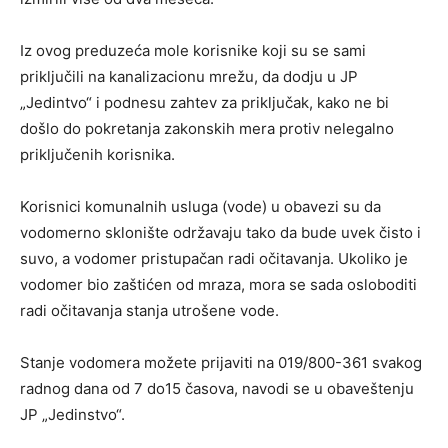
Iz ovog preduzeća mole korisnike koji su se sami
priključili na kanalizacionu mrežu, da dodju u JP
„Jedintvo“ i podnesu zahtev za priključak, kako ne bi
došlo do pokretanja zakonskih mera protiv nelegalno
priključenih korisnika.
Korisnici komunalnih usluga (vode) u obavezi su da
vodomerno sklonište održavaju tako da bude uvek čisto i
suvo, a vodomer pristupačan radi očitavanja. Ukoliko je
vodomer bio zaštićen od mraza, mora se sada osloboditi
radi očitavanja stanja utrošene vode.
Stanje vodomera možete prijaviti na 019/800-361 svakog
radnog dana od 7 do15 časova, navodi se u obaveštenju
JP „Jedinstvo“.