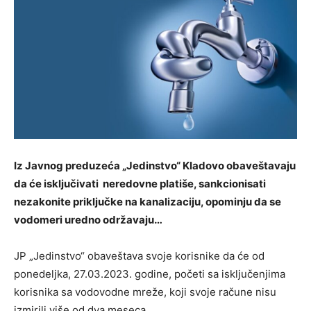
Iz Javnog preduzeća „Jedinstvo“ Kladovo obaveštavaju
da će isključivati neredovne platiše, sankcionisati
nezakonite priključke na kanalizaciju, opominju da se
vodomeri uredno održavaju…
JP „Jedinstvo“ obaveštava svoje korisnike da će od
ponedeljka, 27.03.2023. godine, početi sa isključenjima
korisnika sa vodovodne mreže, koji svoje račune nisu
izmirili više od dva meseca.