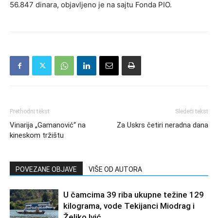
56.847 dinara, objavljeno je na sajtu Fonda PIO.
Prethodni tekst
Sledeći tekst
Vinarija „Gamanović“ na
Za Uskrs četiri neradna dana
kineskom tržištu
POVEZANE OBJAVE
VIŠE OD AUTORA
U čamcima 39 riba ukupne težine 129
kilograma, vode Tekijanci Miodrag i
Željko Ivić