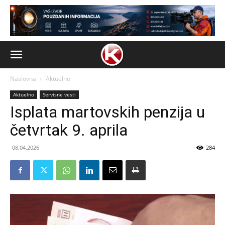
Naslovna
Aktuelno
Aktuelno
Servisne vesti
Isplata martovskih penzija u
četvrtak 9. aprila
08.04.2026
284