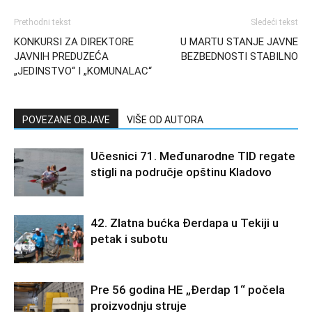
Prethodni tekst
Sledeći tekst
KONKURSI ZA DIREKTORE
U MARTU STANJE JAVNE
JAVNIH PREDUZEĆA
BEZBEDNOSTI STABILNO
„JEDINSTVO“ I „KOMUNALAC“
POVEZANE OBJAVE
VIŠE OD AUTORA
Učesnici 71. Međunarodne TID regate
stigli na područje opštinu Kladovo
42. Zlatna bućka Đerdapa u Tekiji u
petak i subotu
Pre 56 godina HE „Đerdap 1“ počela
proizvodnju struje