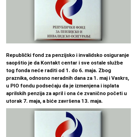
Republički fond za penzijsko i invalidsko osiguranje
saopštio je da Kontakt centar i sve ostale službe
tog fonda neće raditi od 1. do 6. maja. Zbog
praznika, odnosno neradnih dana za 1. maj i Vaskrs,
u PIO fondu podsećaju da je izmenjena i isplata
aprilskih penzija za april i ona će zvanično početi u
utorak 7. maja, a biće završena 13. maja.