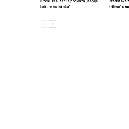
U toku realizacija projekta „Kapija
Predstava z
kulture na Istoku“
krilima“ u 