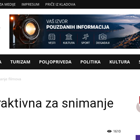
ZA MEDIJE
IMPRESUM
PRIČE IZ KLADOVA
A
TURIZAM
POLJOPRIVEDA
POLITIKA
KULTURA
manje filmova
raktivna za snimanje
1610