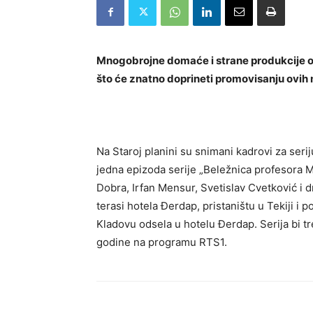
Mnogobrojne domaće i strane produkcije ov
što će znatno doprineti promovisanju ovih 
Na Staroj planini su snimani kadrovi za seri
jedna epizoda serije „Beležnica profesora Mi
Dobra, Irfan Mensur, Svetislav Cvetković i d
terasi hotela Đerdap, pristaništu u Tekiji i
Kladovu odsela u hotelu Đerdap. Serija bi 
godine na programu RTS1.