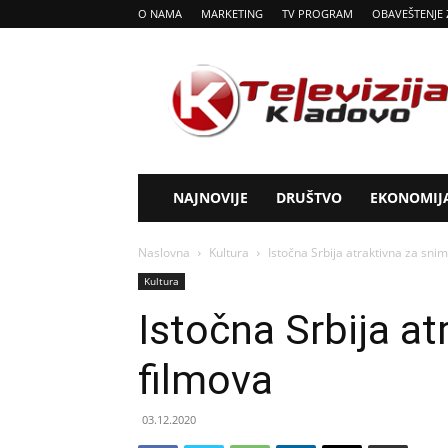
O NAMA
MARKETING
TV PROGRAM
OBAVEŠTENJE 
Tv
Kladovo
NAJNOVIJE
DRUŠTVO
EKONOMIJ
Naslovna
Kultura
Istočna Srbija atraktivna za sni
Kultura
Istočna Srbija at
filmova
03.12.2020