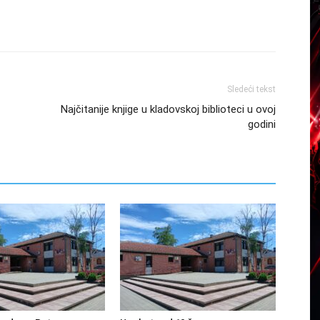
Sledeći tekst
Najčitanije knjige u kladovskoj biblioteci u ovoj
godini