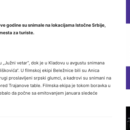
e godine su snimale na lokacijama Istočne Srbije,
mesta za turiste.
ju „Južni vetar“, dok je u Kladovu u avgustu snimana
škovića“. U filmskoj ekipi Beležnice bili su Anica
rugi proslavljeni srpski glumci, a kadrovi su snimani na
 pored Trajanove table. Filmska ekipa je tokom boravka u
trebalo da počne sa emitovanjem januara sledeće