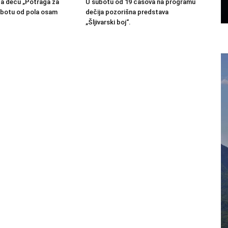
a decu „Potraga za
U subotu od 19 časova na programu
subotu od pola osam
dečija pozorišna predstava
„Šljivarski boj“.