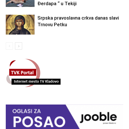
Đerdapa “ u Tekiji
Srpska pravoslavna crkva danas slavi
Trnovu Petku