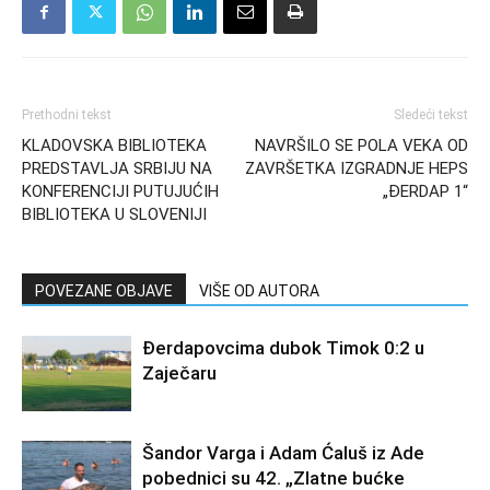
Prethodni tekst
Sledeći tekst
KLADOVSKA BIBLIOTEKA
NAVRŠILO SE POLA VEKA OD
PREDSTAVLJA SRBIJU NA
ZAVRŠETKA IZGRADNJE HEPS
KONFERENCIJI PUTUJUĆIH
„ĐERDAP 1“
BIBLIOTEKA U SLOVENIJI
POVEZANE OBJAVE
VIŠE OD AUTORA
Đerdapovcima dubok Timok 0:2 u
Zaječaru
Šandor Varga i Adam Ćaluš iz Ade
pobednici su 42. „Zlatne bućke