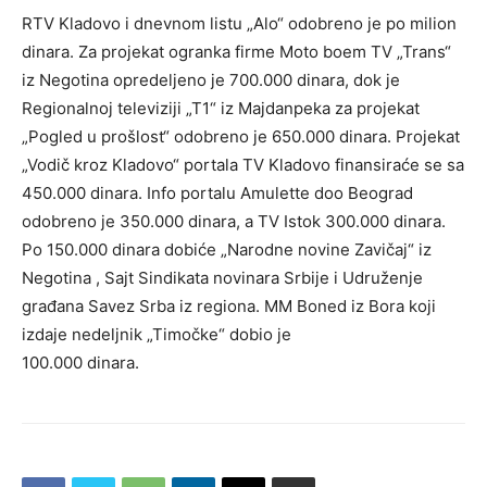
RTV Kladovo i dnevnom listu „Alo“ odobreno je po milion
dinara. Za projekat ogranka firme Moto boem TV „Trans“
iz Negotina opredeljeno je 700.000 dinara, dok je
Regionalnoj televiziji „T1“ iz Majdanpeka za projekat
„Pogled u prošlost“ odobreno je 650.000 dinara. Projekat
„Vodič kroz Kladovo“ portala TV Kladovo finansiraće se sa
450.000 dinara. Info portalu Amulette doo Beograd
odobreno je 350.000 dinara, a TV Istok 300.000 dinara.
Po 150.000 dinara dobiće „Narodne novine Zavičaj“ iz
Negotina , Sajt Sindikata novinara Srbije i Udruženje
građana Savez Srba iz regiona. MM Boned iz Bora koji
izdaje nedeljnik „Timočke“ dobio je
100.000 dinara.