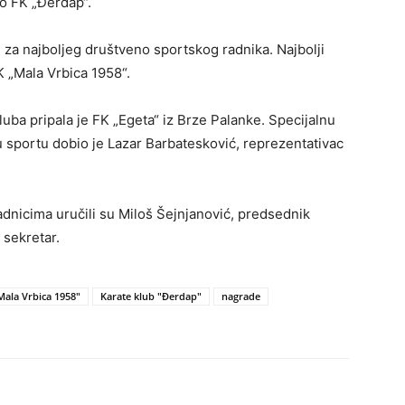
vo FK „Đerdap“.
 za najboljeg društveno sportskog radnika. Najbolji
 „Mala Vrbica 1958“.
uba pripala je FK „Egeta“ iz Brze Palanke. Specijalnu
 sportu dobio je Lazar Barbatesković, reprezentativac
adnicima uručili su Miloš Šejnjanović, predsednik
 sekretar.
Mala Vrbica 1958"
Karate klub "Đerdap"
nagrade