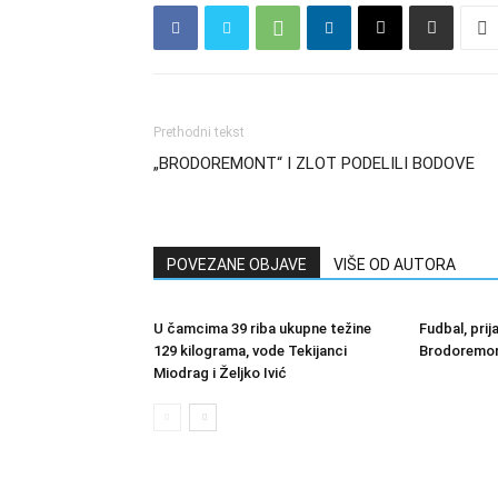
Prethodni tekst
„BRODOREMONT“ I ZLOT PODELILI BODOVE
POVEZANE OBJAVE
VIŠE OD AUTORA
U čamcima 39 riba ukupne težine
Fudbal, prij
129 kilograma, vode Tekijanci
Brodoremont
Miodrag i Željko Ivić