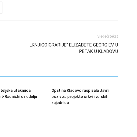
Sledeći tekst
„KNJIGOIGRARIJE“ ELIZABETE GEORGIEV U
PETAK U KLADOVU
ateljska utakmica
Opština Kladovo raspisala Javni
-Radnički u nedelju
poziv za projekte crkvi i verskih
zajednica