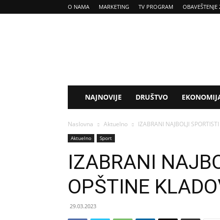
O NAMA
MARKETING
TV PROGRAM
OBAVEŠTENJE 
Tv
Kladovo
NAJNOVIJE
DRUŠTVO
EKONOMIJ
Naslovna
Aktuelno
IZABRANI NAJBOLJI SPORTIST
Aktuelno
Sport
IZABRANI NAJBO
OPŠTINE KLAD
29.03.2023