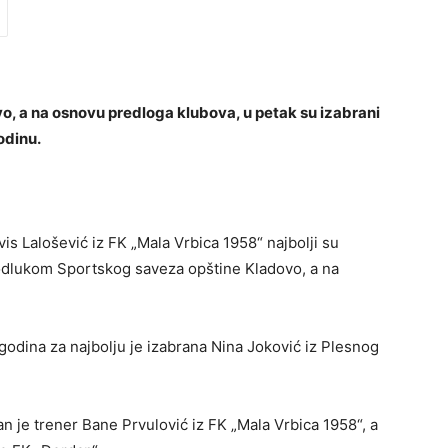
, a na osnovu predloga klubova, u petak su izabrani
godinu.
vis Lalošević iz FK „Mala Vrbica 1958“ najbolji su
 odlukom Sportskog saveza opštine Kladovo, a na
 godina za najbolju je izabrana Nina Joković iz Plesnog
ran je trener Bane Prvulović iz FK „Mala Vrbica 1958“, a