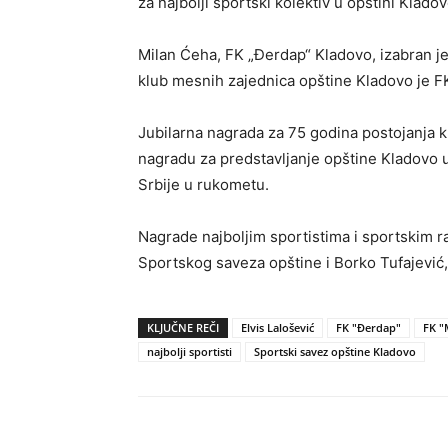
za najbolji sportski kolektiv u opštini Klado
Milan Ćeha, FK „Đerdap“ Kladovo, izabran je
klub mesnih zajednica opštine Kladovo je FK
Jubilarna nagrada za 75 godina postojanja kl
nagradu za predstavljanje opštine Kladovo u
Srbije u rukometu.
Nagrade najboljim sportistima i sportskim r
Sportskog saveza opštine i Borko Tufajević,
KLJUČNE REČI
Elvis Lalošević
FK "Đerdap"
FK "
najbolji sportisti
Sportski savez opštine Kladovo