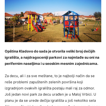
Opština Kladovo do sada je otvorila veliki broj dečijih
igrališta, a najdragoceniji parkovi za najmlađe su oni na
perifernim naseljima i u seoskim mesnim zajednicama.
Za decu, ali i za sve meštane, to je najbolji način da se
reše problemi zapuštenih zelenih površina koji
izgradnjom ovakvih igrališta postaju mali raj za odmor.
Još jedan novi park za decu urađen je u Maloj Vrbici. U
planu je da se urede dečija igrališta u još nekoliko sela