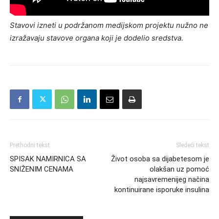
Stavovi izneti u podržanom medijskom projektu nužno ne
izražavaju stavove organa koji je dodelio sredstva.
Prethodni tekst
Sledeći tekst
SPISAK NAMIRNICA SA
Život osoba sa dijabetesom je
SNIŽENIM CENAMA
olakšan uz pomoć
najsavremenijeg načina
kontinuirane isporuke insulina