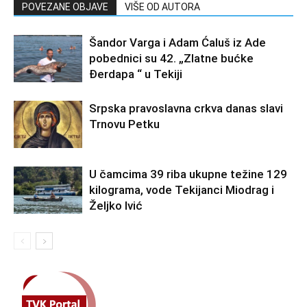
POVEZANE OBJAVE
VIŠE OD AUTORA
Šandor Varga i Adam Ćaluš iz Ade
pobednici su 42. „Zlatne bućke
Đerdapa “ u Tekiji
Srpska pravoslavna crkva danas slavi
Trnovu Petku
U čamcima 39 riba ukupne težine 129
kilograma, vode Tekijanci Miodrag i
Željko Ivić