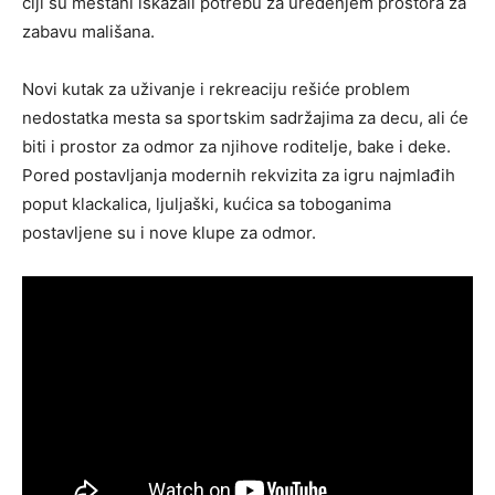
čiji su meštani iskazali potrebu za uređenjem prostora za
zabavu mališana.
Novi kutak za uživanje i rekreaciju rešiće problem
nedostatka mesta sa sportskim sadržajima za decu, ali će
biti i prostor za odmor za njihove roditelje, bake i deke.
Pored postavljanja modernih rekvizita za igru najmlađih
poput klackalica, ljuljaški, kućica sa toboganima
postavljene su i nove klupe za odmor.