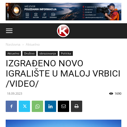
Naslovna
Aktuelno
Aktuelno
Društvo
obrazovanje
Politika
IZGRAĐENO NOVO
IGRALIŠTE U MALOJ VRBICI
/VIDEO/
18.09.2023
1690