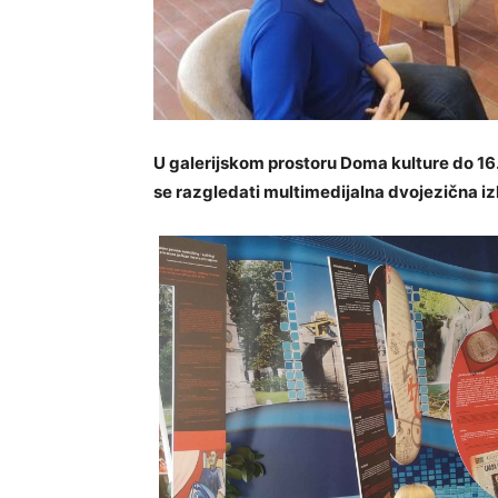
U galerijskom prostoru Doma kulture do 16.
se razgledati
multimedijalna dvojezična iz