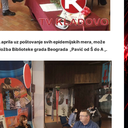
 aprila uz poštovanje svih epidemijskih mera, može
ložba Biblioteke grada Beograda „Pavić od Š do A „.