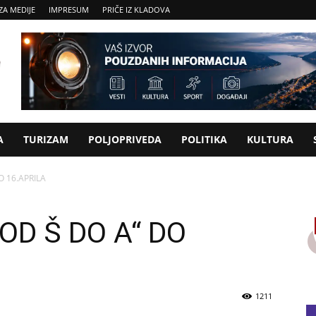
ZA MEDIJE
IMPRESUM
PRIČE IZ KLADOVA
A
TURIZAM
POLJOPRIVEDA
POLITIKA
KULTURA
O 16.APRILA
OD Š DO A“ DO
1211