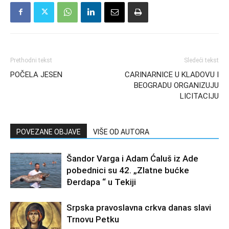
Prethodni tekst
Sledeći tekst
POČELA JESEN
CARINARNICE U KLADOVU I
BEOGRADU ORGANIZUJU
LICITACIJU
POVEZANE OBJAVE
VIŠE OD AUTORA
Šandor Varga i Adam Ćaluš iz Ade
pobednici su 42. „Zlatne bućke
Đerdapa “ u Tekiji
Srpska pravoslavna crkva danas slavi
Trnovu Petku