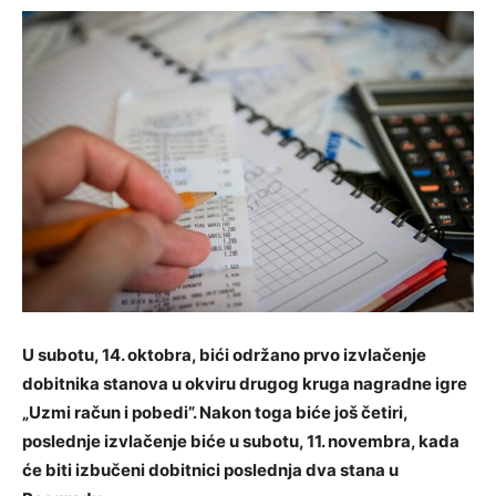
U subotu, 14. oktobra, bići održano prvo izvlačenje
dobitnika stanova u okviru drugog kruga nagradne igre
„Uzmi račun i pobedi”. Nakon toga biće još četiri,
poslednje izvlačenje biće u subotu, 11. novembra, kada
će biti izbučeni dobitnici poslednja dva stana u