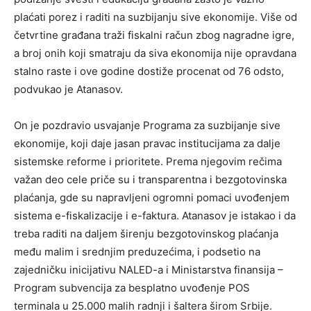
plaćati porez i raditi na suzbijanju sive ekonomije. Više od
četvrtine građana traži fiskalni račun zbog nagradne igre,
a broj onih koji smatraju da siva ekonomija nije opravdana
stalno raste i ove godine dostiže procenat od 76 odsto,
podvukao je Atanasov.
On je pozdravio usvajanje Programa za suzbijanje sive
ekonomije, koji daje jasan pravac institucijama za dalje
sistemske reforme i prioritete. Prema njegovim rečima
važan deo cele priče su i transparentna i bezgotovinska
plaćanja, gde su napravljeni ogromni pomaci uvođenjem
sistema e-fiskalizacije i e-faktura. Atanasov je istakao i da
treba raditi na daljem širenju bezgotovinskog plaćanja
među malim i srednjim preduzećima, i podsetio na
zajedničku inicijativu NALED-a i Ministarstva finansija –
Program subvencija za besplatno uvođenje POS
terminala u 25.000 malih radnji i šaltera širom Srbije.