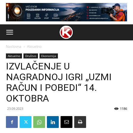
Naslovna
Aktuelno
Aktuelno
Društvo
Ekonomija
IZVLAČENJE U
NAGRADNOJ IGRI „UZMI
RAČUN I POBEDI“ 14.
OKTOBRA
23.09.2023
1186