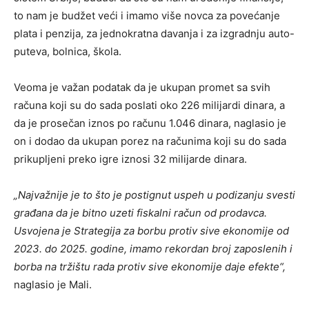
to nam je budžet veći i imamo više novca za povećanje
plata i penzija, za jednokratna davanja i za izgradnju auto-
puteva, bolnica, škola.
Veoma je važan podatak da je ukupan promet sa svih
računa koji su do sada poslati oko 226 milijardi dinara, a
da je prosečan iznos po računu 1.046 dinara, naglasio je
on i dodao da ukupan porez na računima koji su do sada
prikupljeni preko igre iznosi 32 milijarde dinara.
„Najvažnije je to što je postignut uspeh u podizanju svesti
građana da je bitno uzeti fiskalni račun od prodavca.
Usvojena je Strategija za borbu protiv sive ekonomije od
2023. do 2025. godine, imamo rekordan broj zaposlenih i
borba na tržištu rada protiv sive ekonomije daje efekte“,
naglasio je Mali.