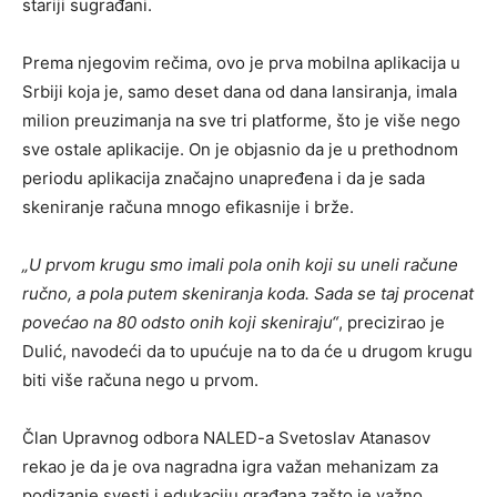
stariji sugrađani.
Prema njegovim rečima, ovo je prva mobilna aplikacija u
Srbiji koja je, samo deset dana od dana lansiranja, imala
milion preuzimanja na sve tri platforme, što je više nego
sve ostale aplikacije. On je objasnio da je u prethodnom
periodu aplikacija značajno unapređena i da je sada
skeniranje računa mnogo efikasnije i brže.
„U prvom krugu smo imali pola onih koji su uneli račune
ručno, a pola putem skeniranja koda. Sada se taj procenat
povećao na 80 odsto onih koji skeniraju“
, precizirao je
Dulić, navodeći da to upućuje na to da će u drugom krugu
biti više računa nego u prvom.
Član Upravnog odbora NALED-a Svetoslav Atanasov
rekao je da je ova nagradna igra važan mehanizam za
podizanje svesti i edukaciju građana zašto je važno