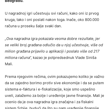
Beogradu.
U nagradnoj igri učestvuju svi računi, kako oni iz prvog
kruga, tako i oni poslati nakon toga. Inače, oko 800.000
računa u proseku šalje svaki dan.
„Ova nagradna igra pokazala veoma dobre rezultate, jer
se veliki broj građana odlučio da u njoj učestvuje, više od
milion građana prijavilo u aplikaciji i poslalo više od 217
miliona računa“,
kazao je potpredsednuk Vlade Siniša
Mali.
Prema njegovim rečima, ovim pokazujemo koliko je važno
da se zajedno borimo protiv sive ekonomije i da se putem
sistema e-faktura i e-fiskalizacije, koje smo uspešno
uveli, zalažemo za bolje i uređenije javne finansije. Mali je
ocenio da je ova nagradna igra značajna i za fiskalni
sistem Srbije, budući da što su nam uređenije finansije,