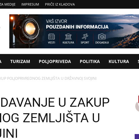
ZA MEDIJE
IMPRESUM
PRIČE IZ KLADOVA
A
TURIZAM
POLJOPRIVEDA
POLITIKA
KULTURA
AKUP POLJOPRIVREDNOG ZEMLJIŠTA U DRŽAVNOJ SVOJINI
 DAVANJE U ZAKUP
OG ZEMLJIŠTA U
INI