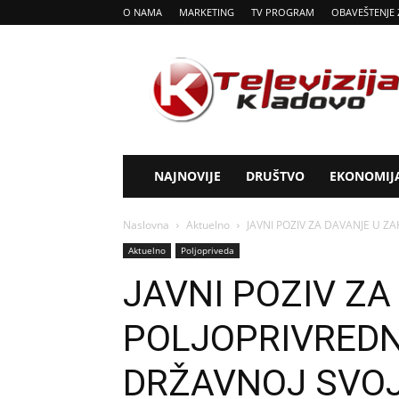
O NAMA
MARKETING
TV PROGRAM
OBAVEŠTENJE 
Tv
Kladovo
NAJNOVIJE
DRUŠTVO
EKONOMIJ
Naslovna
Aktuelno
JAVNI POZIV ZA DAVANJE U Z
Aktuelno
Poljopriveda
JAVNI POZIV ZA
POLJOPRIVREDN
DRŽAVNOJ SVOJ