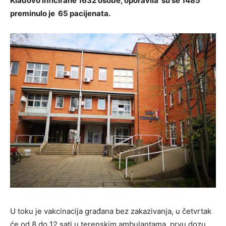
Kladovo inficirane 1632 osobe, oporavila su se 1485
preminulo je 65 pacijenata.
U toku je vakcinacija građana bez zakazivanja, u četvrtak
će od 8 do 12 sati u terenskim ambulantama prvu dozu