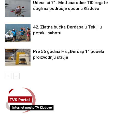
Učesnici 71. Međunarodne TID regate
stigli na područje opštinu Kladovo
42. Zlatna bućka Đerdapa u Tekiji u
petak i subotu
Pre 56 godina HE „Đerdap 1“ počela
proizvodnju struje