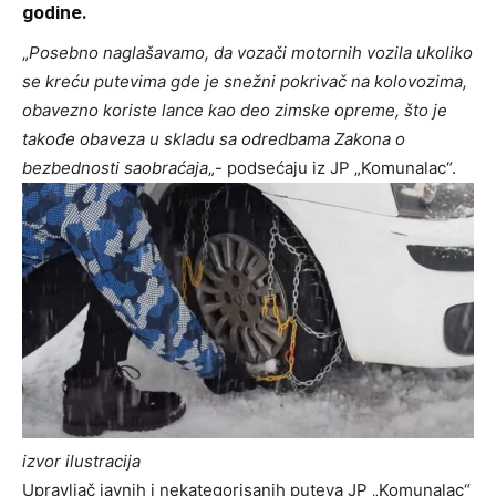
godine.
„
Posebno naglašavamo, da vozači motornih vozila ukoliko
se kreću putevima gde je snežni pokrivač na kolovozima,
obavezno koriste lance kao deo zimske opreme, što je
takođe obaveza u skladu sa odredbama Zakona o
bezbednosti saobraćaja
„- podsećaju iz JP „Komunalac“.
izvor ilustracija
Upravljač javnih i nekategorisanih puteva JP „Komunalac“