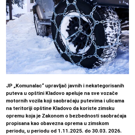
JP „Komunalac“ upravljač javnih i nekategorisanih
puteva u opštini Kladovo apeluje na sve vozače
motornih vozila koji saobraćaju putevima i ulicama
na teritoriji opštine Kladovo da koriste zimsku
opremu koja je Zakonom o bezbednosti saobraćaja
propisana kao obavezna oprema u zimskom
periodu, u periodu od 1.11.2025. do 30.03. 2026.