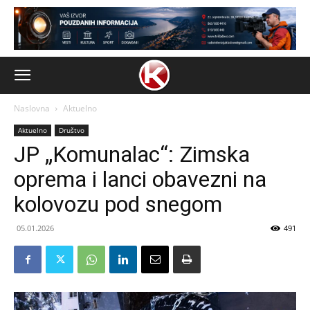
Naslovna
Aktuelno
Aktuelno
Društvo
JP „Komunalac“: Zimska
oprema i lanci obavezni na
kolovozu pod snegom
05.01.2026
491