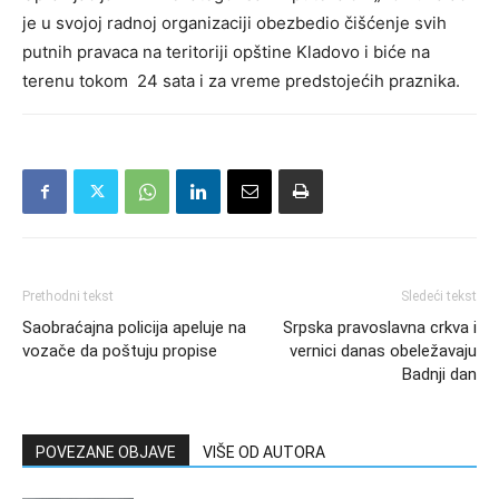
je u svojoj radnoj organizaciji obezbedio čišćenje svih
putnih pravaca na teritoriji opštine Kladovo i biće na
terenu tokom 24 sata i za vreme predstojećih praznika.
Prethodni tekst
Sledeći tekst
Saobraćajna policija apeluje na
Srpska pravoslavna crkva i
vozače da poštuju propise
vernici danas obeležavaju
Badnji dan
POVEZANE OBJAVE
VIŠE OD AUTORA