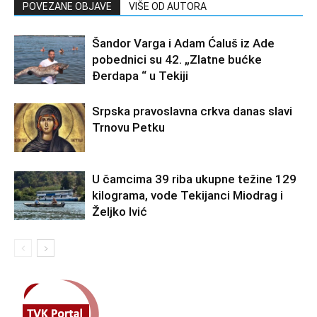
POVEZANE OBJAVE
VIŠE OD AUTORA
Šandor Varga i Adam Ćaluš iz Ade
pobednici su 42. „Zlatne bućke
Đerdapa “ u Tekiji
Srpska pravoslavna crkva danas slavi
Trnovu Petku
U čamcima 39 riba ukupne težine 129
kilograma, vode Tekijanci Miodrag i
Željko Ivić