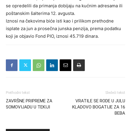
se opredelili da primanja dobijaju na kućnim adresama ili
poštanskim šalterima 12. avgusta.
Iznosi na čekovima biće isti kao i prilikom prethodne
isplate za jun a prosečna junska penzija, prema podatku
koji je objavio Fond PIO, iznosi 45.719 dinara.
Prethodni tekst
Sledeći tekst
ZAVRŠNE PRIPREME ZA
VRATILE SE RODE U JULU
SOMOVIJADU U TEKIJI
KLADOVO BOGATIJE ZA 16
BEBA