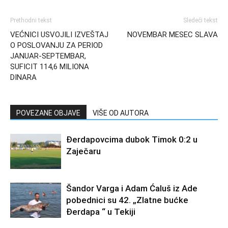
Prethodni tekst
Sledeći tekst
VEĆNICI USVOJILI IZVEŠTAJ
NOVEMBAR MESEC SLAVA
O POSLOVANJU ZA PERIOD
JANUAR-SEPTEMBAR,
SUFICIT 114,6 MILIONA
DINARA
POVEZANE OBJAVE
VIŠE OD AUTORA
Đerdapovcima dubok Timok 0:2 u
Zaječaru
Šandor Varga i Adam Ćaluš iz Ade
pobednici su 42. „Zlatne bućke
Đerdapa “ u Tekiji