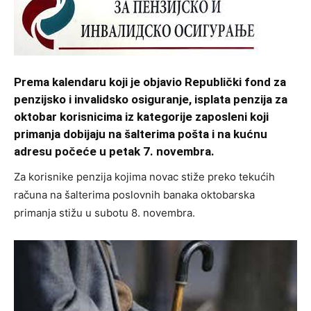
Prema kalendaru koji je objavio Republički fond za
penzijsko i invalidsko osiguranje, isplata penzija za
oktobar korisnicima iz kategorije zaposleni koji
primanja dobijaju na šalterima pošta i na kućnu
adresu počeće u petak 7. novembra.
Za korisnike penzija kojima novac stiže preko tekućih
računa na šalterima poslovnih banaka oktobarska
primanja stižu u subotu 8. novembra.