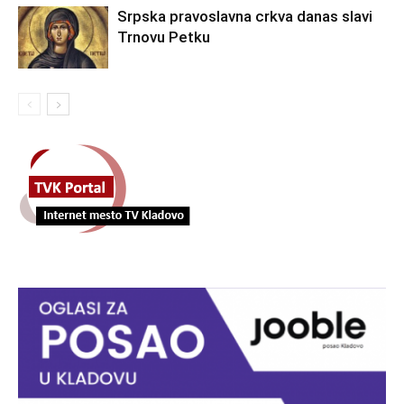
Srpska pravoslavna crkva danas slavi
Trnovu Petku