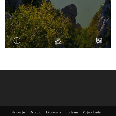
Najnovije
Društvo
Ekonomija
Turizam
Poljopriveda