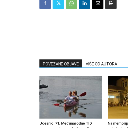
POVEZANE OBJAVE
VIŠE OD AUTORA
Učesnici 71. Međunarodne TID
Na memorija