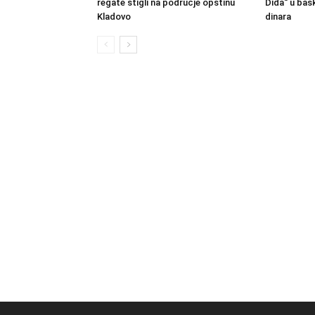
regate stigli na područje opštinu
Dida“ u bas
Kladovo
dinara