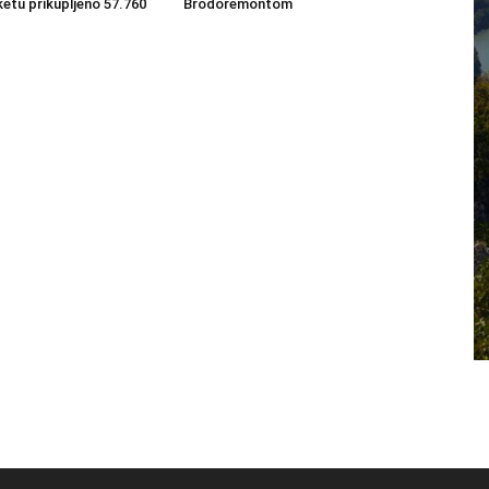
ketu prikupljeno 57.760
Brodoremontom