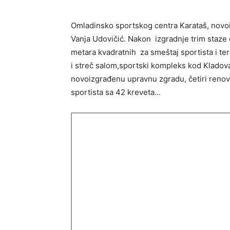
Omladinsko sportskog centra Karataš, novoi
Vanja Udovičić. Nakon izgradnje trim staze 
metara kvadratnih za smeštaj sportista i te
i streč salom,sportski kompleks kod Kladova k
novoizgrađenu upravnu zgradu, četiri renov
sportista sa 42 kreveta…