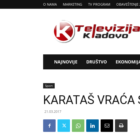
O NAMA
MARKETING
TV PROGRAM
OBAVEŠTENJE 
Tv
Kladovo
NAJNOVIJE
DRUŠTVO
EKONOMIJ
Sport
KARATAŠ VRAĆA 
21.03.2017