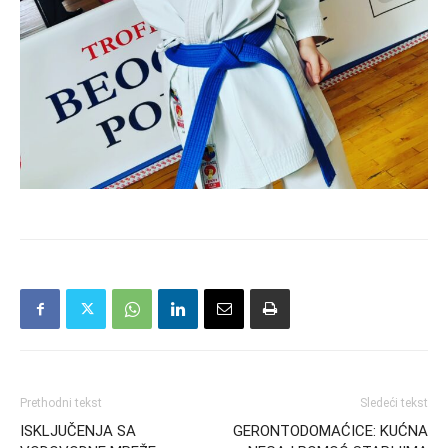
Prethodni tekst
Sledeći tekst
ISKLJUČENJA SA
GERONTODOMAĆICE: KUĆNA