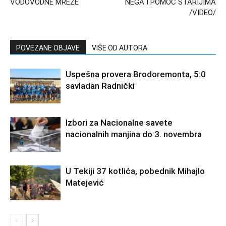
VODOVODNE MREŽE
NEGA I POMOĆ STARIJIMA
/VIDEO/
POVEZANE OBJAVE
VIŠE OD AUTORA
Uspešna provera Brodoremonta, 5:0
savladan Radnički
Izbori za Nacionalne savete
nacionalnih manjina do 3. novembra
U Tekiji 37 kotlića, pobednik Mihajlo
Matejević