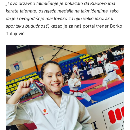
„I ovo državno takmičenje je pokazalo da Kladovo ima
karate talenate, osvajača medalja na takmičenjima, tako
da je i ovogodišnje martovsko za njih veliki iskorak u
sportsku budućnost“,
kazao je za naš portal trener Borko
Tufajević.