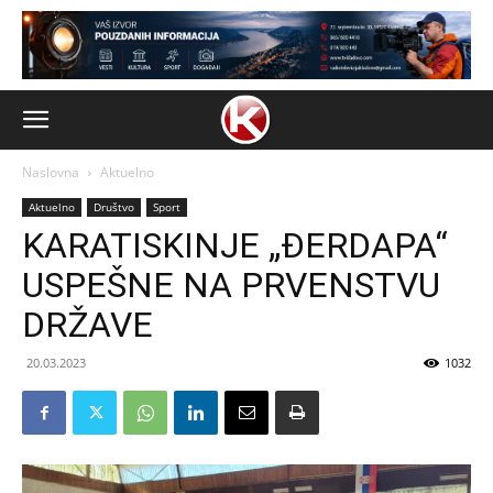
Naslovna
Aktuelno
Aktuelno
Društvo
Sport
KARATISKINJE „ĐERDAPA“
USPEŠNE NA PRVENSTVU
DRŽAVE
20.03.2023
1032