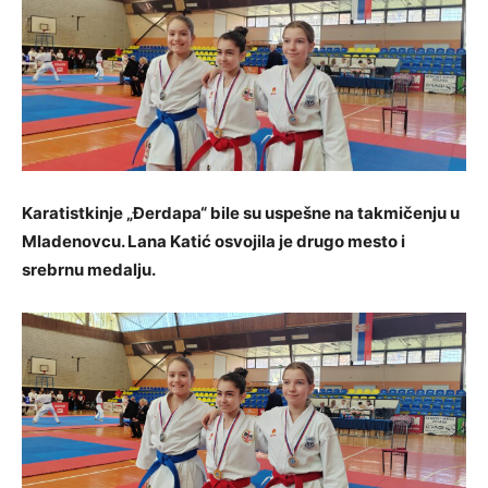
Karatistkinje „Đerdapa“ bile su uspešne na takmičenju u
Mladenovcu. Lana Katić osvojila je drugo mesto i
srebrnu medalju.