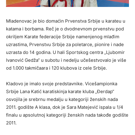
Mladenovac je bio domaćin Prvenstva Srbije u karateu u
katama i borbama. Reč je o dvodnevnom prvenstvu pod
okriljem Karate federacije Srbije namenjenog mlađim
uzrastima, Prvenstvu Srbije za poletarce, pionire i nade
uzrasta do 14 godina. U hali Sportskog centra „Ljubomir
Ivanović Gedža“ u subotu i nedelju učešestvovalo je više
od 1.000 takmičaara i 120 klubova iz cele Srbije.
Kladovo je imalo svoje predstavnike. Vicešampionka
Srbije Lana Katić karatiskinja karate kluba „Đerdap“
osvojila je srebrnu medalju u kategoriji ženskih nada
2011. godište A klasa, dok je Sara Matejević ispala u 1/4
finalu u apsolutnoj kategoriji ženskih nada takođe godište
2011.