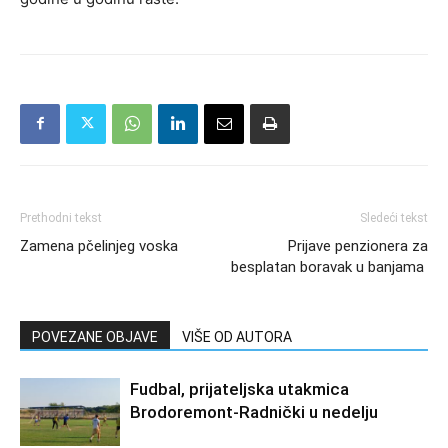
Prethodni tekst
Sledeći tekst
Zamena pčelinjeg voska
Prijave penzionera za
besplatan boravak u banjama
POVEZANE OBJAVE
VIŠE OD AUTORA
Fudbal, prijateljska utakmica
Brodoremont-Radnički u nedelju