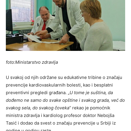
foto:Ministarstvo zdravlja
U svakoj od njih održane su edukativne tribine o značaju
prevencije kardiovaskularnih bolesti, kao i besplatni
preventivni pregledi građana. „
U tome je suština, da
dođemo ne samo do svake opštine i svakog grada, već do
svakog sela, do svakog čoveka
“ rekao je pomoćnik
ministra zdravlja i kardiolog profesor doktor Nebojša
Tasić i dodao da svest o značaju prevencije u Srbiji iz
godine u godinu raste.