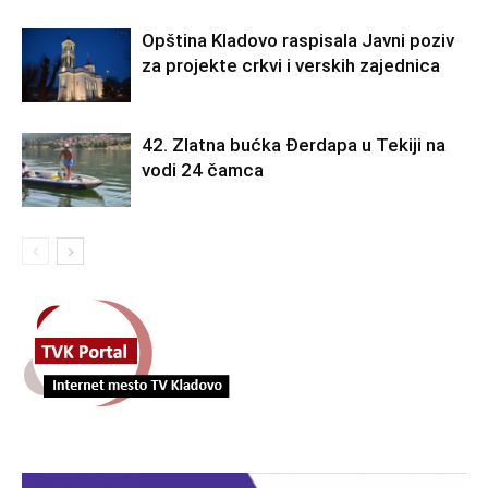
Opština Kladovo raspisala Javni poziv
za projekte crkvi i verskih zajednica
42. Zlatna bućka Đerdapa u Tekiji na
vodi 24 čamca