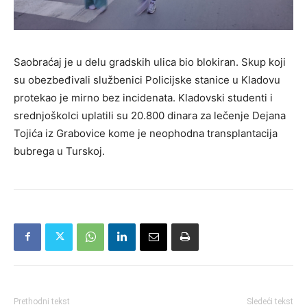
Saobraćaj je u delu gradskih ulica bio blokiran. Skup koji
su obezbeđivali službenici Policijske stanice u Kladovu
protekao je mirno bez incidenata. Kladovski studenti i
srednjoškolci uplatili su 20.800 dinara za lečenje Dejana
Tojića iz Grabovice kome je neophodna transplantacija
bubrega u Turskoj.
Prethodni tekst
Sledeći tekst