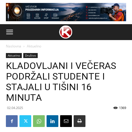
Naslovna
Aktuelno
Aktuelno
Društvo
KLADOVLJANI I VEČERAS
PODRŽALI STUDENTE I
STAJALI U TIŠINI 16
MINUTA
02.04.2025
1369