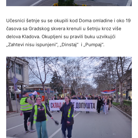
Učesnici šetnje su se okupili kod Doma omladine i oko 19
časova sa Gradskog skvera krenuli u šetnju kroz više
delova Kladova. Okupljeni su pravili buku uzvikujći
„Zahtevi nisu ispunjeni“, „Dinstaj“ i „Pumpaj“.