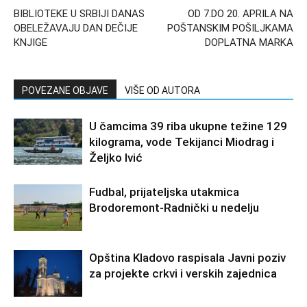
BIBLIOTEKE U SRBIJI DANAS
OD 7.DO 20. APRILA NA
OBELEŽAVAJU DAN DEČIJE
POŠTANSKIM POŠILJKAMA
KNJIGE
DOPLATNA MARKA
POVEZANE OBJAVE
VIŠE OD AUTORA
U čamcima 39 riba ukupne težine 129
kilograma, vode Tekijanci Miodrag i
Željko Ivić
Fudbal, prijateljska utakmica
Brodoremont-Radnički u nedelju
Opština Kladovo raspisala Javni poziv
za projekte crkvi i verskih zajednica