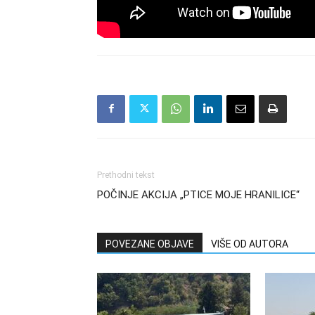
Prethodni tekst
POČINJE AKCIJA „PTICE MOJE HRANILICE“
POVEZANE OBJAVE
VIŠE OD AUTORA