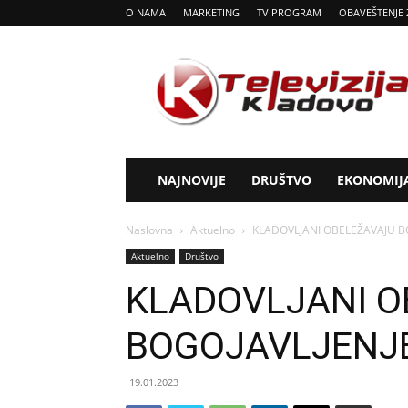
O NAMA
MARKETING
TV PROGRAM
OBAVEŠTENJE 
Tv
Kladovo
NAJNOVIJE
DRUŠTVO
EKONOMIJ
Naslovna
Aktuelno
KLADOVLJANI OBELEŽAVAJU B
Aktuelno
Društvo
KLADOVLJANI O
BOGOJAVLJENJ
19.01.2023