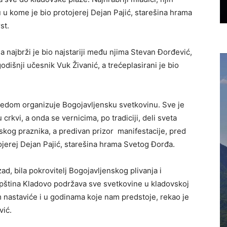
u kome je bio protojerej Dejan Pajić, starešina hrama
st.
, a najbrži je bio najstariji među njima Stevan Đorđević,
dišnji učesnik Vuk Živanić, a trećeplasirani je bio
redom organizuje Bogojavljensku svetkovinu. Sve je
crkvi, a onda se vernicima, po tradiciji, deli sveta
nskog praznika, a predivan prizor manifestacije, pred
rotojerej Dejan Pajić, starešina hrama Svetog Đorđa.
d, bila pokrovitelj Bogojavljenskog plivanja i
ština Kladovo podržava sve svetkovine u kladovskoj
m nastaviće i u godinama koje nam predstoje, rekao je
vić.