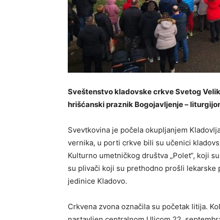
Sveštenstvo kladovske crkve Svetog Veliko
hrišćanski praznik Bogojavljenje – liturgijo
Svevtkovina je počela okupljanjem Kladovlj
vernika, u porti crkve bili su učenici kladov
Kulturno umetničkog društva „Polet“, koji su
su plivači koji su prethodno prošli lekarske
jedinice Kladovo.
Crkvena zvona označila su početak litija. Ko
nastavljen centralnom Ulicom 22. septembra 