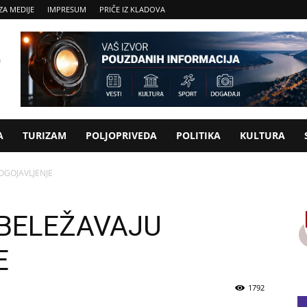
ZA MEDIJE
IMPRESUM
PRIČE IZ KLADOVA
A
TURIZAM
POLJOPRIVEDA
POLITIKA
KULTURA
OGOJAVLJENJE
BELEŽAVAJU
E
1792