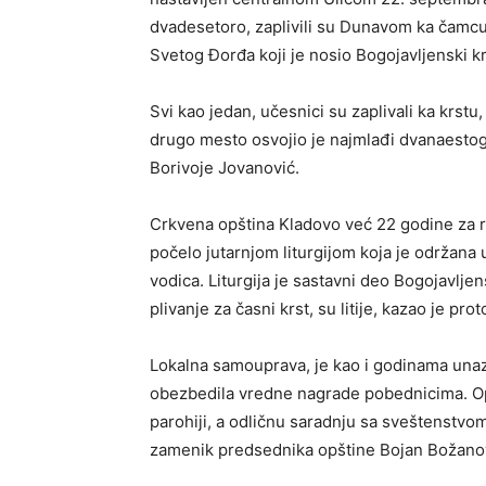
dvadesetoro, zaplivili su Dunavom ka čamcu 
Svetog Đorđa koji je nosio Bogojavljenski kr
Svi kao jedan, učesnici su zaplivali ka krstu
drugo mesto osvojio je najmlađi dvanaestogo
Borivoje Jovanović.
Crkvena opština Kladovo već 22 godine za 
počelo jutarnjom liturgijom koja je održana u 
vodica. Liturgija je sastavni deo Bogojavlje
plivanje za časni krst, su litije, kazao je p
Lokalna samouprava, je kao i godinama unaza
obezbedila vredne nagrade pobednicima. Op
parohiji, a odličnu saradnju sa sveštenstvo
zamenik predsednika opštine Bojan Božano