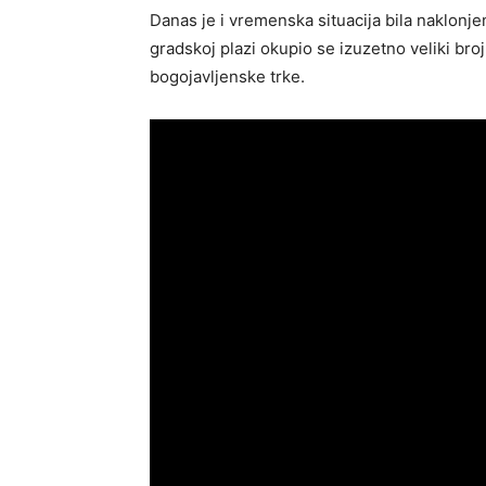
Danas je i vremenska situacija bila naklonje
gradskoj plazi okupio se izuzetno veliki bro
bogojavljenske trke.