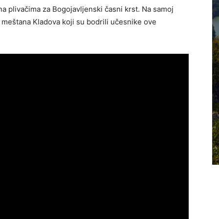
na plivačima za Bogojavljenski časni krst. Na samoj
j meštana Kladova koji su bodrili učesnike ove