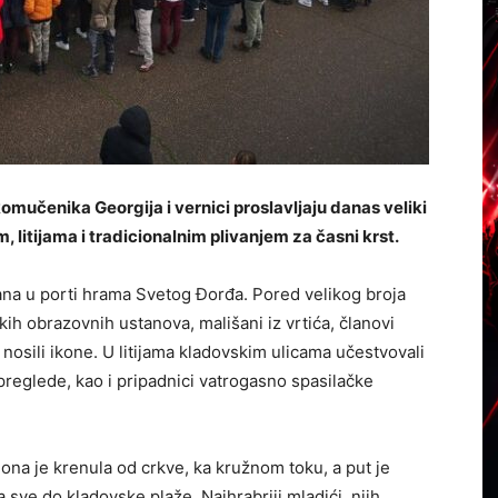
mučenika Georgija i vernici proslavljaju danas veliki
m, litijama i tradicionalnim plivanjem za časni krst.
ana u porti hrama Svetog Đorđa. Pored velikog broja
skih obrazovnih ustanova, mališani iz vrtića, članovi
 nosili ikone. U litijama kladovskim ulicama učestvovali
 preglede, kao i pripadnici vatrogasno spasilačke
lona je krenula od crkve, ka kružnom toku, a put je
sve do kladovske plaže. Najhrabriji mladići, njih