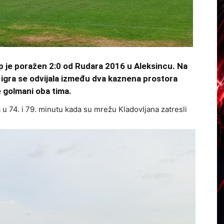
 je poražen 2:0 od Rudara 2016 u Aleksincu. Na
igra se odvijala između dva kaznena prostora
e golmani oba tima.
a u 74. i 79. minutu kada su mrežu Kladovljana zatresli