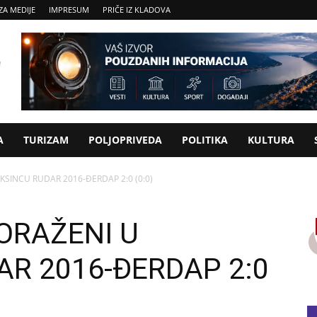
ZA MEDIJE
IMPRESUM
PRIČE IZ KLADOVA
A
TURIZAM
POLJOPRIVEDA
POLITIKA
KULTURA
KSINCU RUDAR 2016-ĐERDAP 2:0 (0:0)
ORAŽENI U
AR 2016-ĐERDAP 2:0