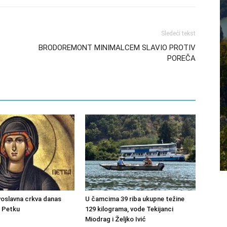
Sledeći tekst
BRODOREMONT MINIMALCEM SLAVIO PROTIV
POREČA
oslavna crkva danas
U čamcima 39 riba ukupne težine
u Petku
129 kilograma, vode Tekijanci
Miodrag i Željko Ivić