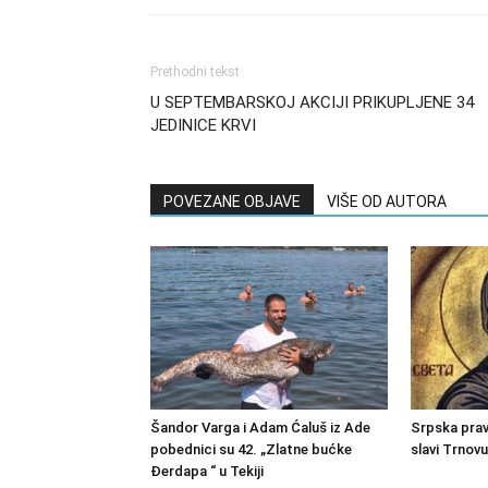
Prethodni tekst
U SEPTEMBARSKOJ AKCIJI PRIKUPLJENE 34
JEDINICE KRVI
POVEZANE OBJAVE
VIŠE OD AUTORA
Šandor Varga i Adam Ćaluš iz Ade
Srpska prav
pobednici su 42. „Zlatne bućke
slavi Trnov
Đerdapa “ u Tekiji