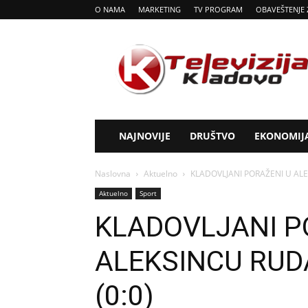
O NAMA
MARKETING
TV PROGRAM
OBAVEŠTENJE 
Tv
Kladovo
NAJNOVIJE
DRUŠTVO
EKONOMIJ
Naslovna
Aktuelno
KLADOVLJANI PORAŽENI U ALE
Aktuelno
Sport
KLADOVLJANI P
ALEKSINCU RUD
(0:0)