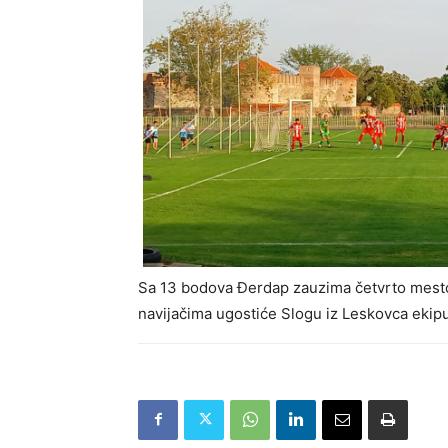
Sa 13 bodova Đerdap zauzima četvrto mesto
navijačima ugostiće Slogu iz Leskovca ekipu 