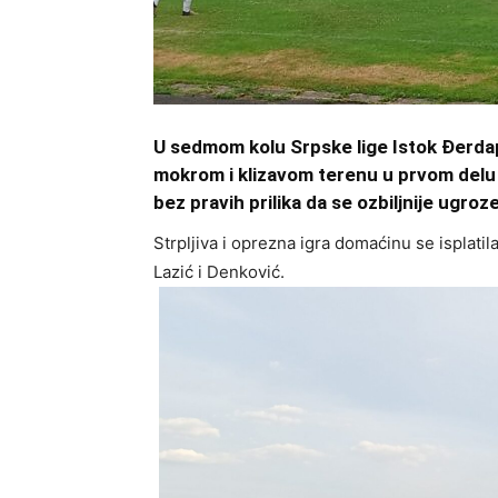
U sedmom kolu Srpske lige Istok Đerdap
mokrom i klizavom terenu u prvom delu 
bez pravih prilika da se ozbiljnije ugroz
Strpljiva i oprezna igra domaćinu se isplatil
Lazić i Denković.