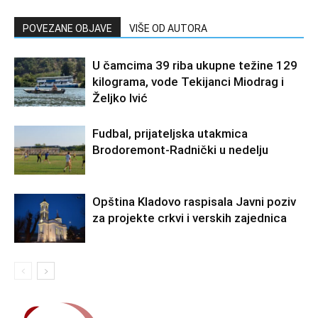
POVEZANE OBJAVE
VIŠE OD AUTORA
U čamcima 39 riba ukupne težine 129
kilograma, vode Tekijanci Miodrag i
Željko Ivić
Fudbal, prijateljska utakmica
Brodoremont-Radnički u nedelju
Opština Kladovo raspisala Javni poziv
za projekte crkvi i verskih zajednica