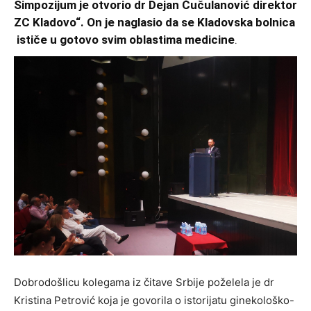
Simpozijum je otvorio dr Dejan Čučulanović direktor
ZC Kladovo“. On je naglasio da se Kladovska bolnica
ističe u gotovo svim oblastima medicine
.
Dobrodošlicu kolegama iz čitave Srbije poželela je dr
Kristina Petrović koja je govorila o istorijatu ginekološko-