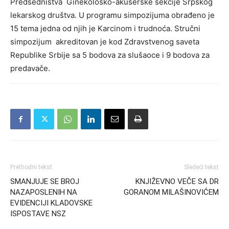
Predsedništva Ginekološko-akušerske sekcije Srpskog
lekarskog društva. U programu simpozijuma obrađeno je
15 tema jedna od njih je Karcinom i trudnoća. Stručni
simpozijum akreditovan je kod Zdravstvenog saveta
Republike Srbije sa 5 bodova za slušaoce i 9 bodova za
predavače.
Prethodni tekst
Sledeći tekst
SMANJUJE SE BROJ
KNJIŽEVNO VEČE SA DR
NAZAPOSLENIH NA
GORANOM MILAŠINOVIĆEM
EVIDENCIJI KLADOVSKE
ISPOSTAVE NSZ