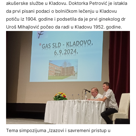
akušerske službe u Kladovu. Doktorka Petrović je istakla
da prvi pisani podaci o bolničkom lečenju u Kladovu
potiču iz 1904. godine i podsetila da je prvi ginekolog dr
Uroš Mihajlović počeo da radi u Kladovu 1952. godine.
Tema simpozijuma „Izazovi i savremeni pristup u