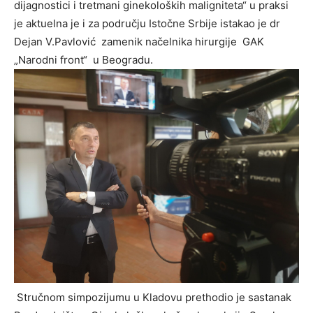
dijagnostici i tretmani ginekoloških maligniteta“ u praksi
je aktuelna je i za području Istočne Srbije istakao je dr
Dejan V.Pavlović zamenik načelnika hirurgije GAK
„Narodni front“ u Beogradu.
Stručnom simpozijumu u Kladovu prethodio je sastanak