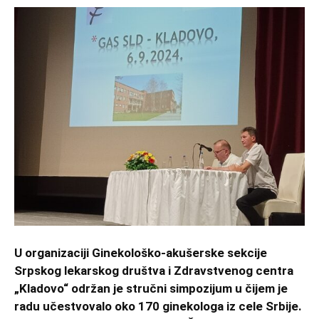
U organizaciji Ginekološko-akušerske sekcije
Srpskog lekarskog društva i Zdravstvenog centra
„Kladovo“ održan je stručni simpozijum u čijem je
radu učestvovalo oko 170 ginekologa iz cele Srbije.