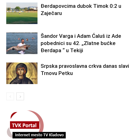
Đerdapovcima dubok Timok 0:2 u
Zaječaru
Šandor Varga i Adam Ćaluš iz Ade
pobednici su 42. „Zlatne bućke
Đerdapa “ u Tekiji
Srpska pravoslavna crkva danas slavi
Trnovu Petku