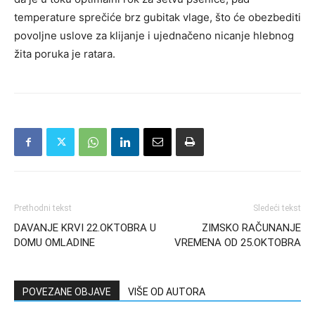
temperature sprečiće brz gubitak vlage, što će obezbediti
povoljne uslove za klijanje i ujednačeno nicanje hlebnog
žita poruka je ratara.
Prethodni tekst
Sledeći tekst
DAVANJE KRVI 22.OKTOBRA U
ZIMSKO RAČUNANJE
DOMU OMLADINE
VREMENA OD 25.OKTOBRA
POVEZANE OBJAVE
VIŠE OD AUTORA