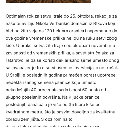
Optimalan rok za setvu traje do 25. oktobra, rekao je za
našu televiziju Nikola Verbunkić domaćin iz Rtkova koji
hlebno žito seje na 170 hektara oranica i napomenuo da
ove godine vremenske prilike ne idu na ruku setvi zbog
kiše. U praksi setva žita traje ceo oktobar i novembar u
zavisnosti od vremenskih prilika, a savet stručnjaka za
ratarstvo je da se koristi deklarisano seme umesto onog
sa tavana jer je to u setvi pšenice investicija, a ne trošak.
U Srbiji je poslednjih godina primećen porast upotrebe
nedeklarisanog semena pšenice koje umesto
nekadašnjih 40 procenata sada iznosi 60 odsto od
ukupno posejanih površina. Na Ključke oranice,
poslednjih dana palo je više od 35 litara kiše po
kvadratnom metru, što je sasvim dovoljno za kvalitetnu
obradu zemljišta. S obzirom na to
da je u toku optimalni rok za setvu pšenice, pad