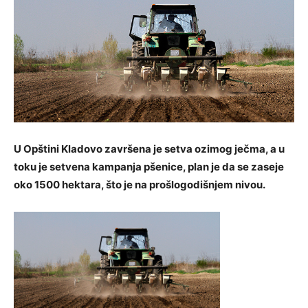
U Opštini Kladovo završena je setva ozimog ječma, a u
toku je setvena kampanja pšenice, plan je da se zaseje
oko 1500 hektara, što je na prošlogodišnjem nivou.