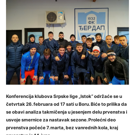
Konferencija klubova Srpske lige „Istok“ održaće se u
četvrtak 26. februara od 17 sati u Boru. Biće to prilika da
se obavi analiza takmičenja u jesenjem delu prvenstva i
usvoje smernice za nastavak sezone. Prolećni deo
prvenstva počeće 7. marta, bez vanrednih kola, kraj