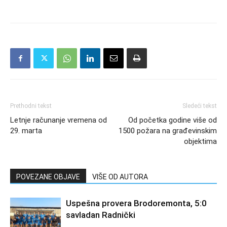
Prethodni tekst
Sledeći tekst
Letnje računanje vremena od
Od početka godine više od
29. marta
1500 požara na građevinskim
objektima
POVEZANE OBJAVE
VIŠE OD AUTORA
Uspešna provera Brodoremonta, 5:0
savladan Radnički