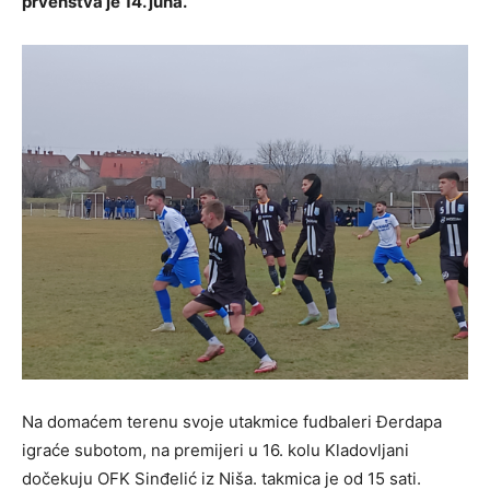
prvenstva je 14. juna.
Na domaćem terenu svoje utakmice fudbaleri Đerdapa
igraće subotom, na premijeri u 16. kolu Kladovljani
dočekuju OFK Sinđelić iz Niša. takmica je od 15 sati.