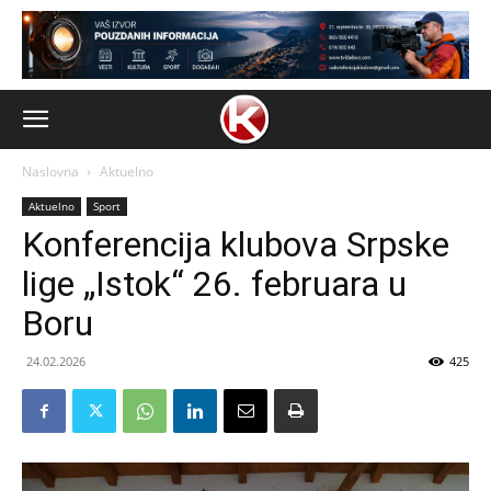
Naslovna
Aktuelno
Aktuelno
Sport
Konferencija klubova Srpske
lige „Istok“ 26. februara u
Boru
24.02.2026
425