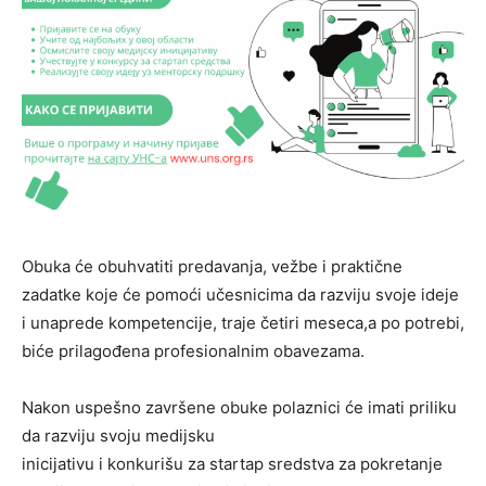
Obuka će obuhvatiti predavanja, vežbe i praktične
zadatke koje će pomoći učesnicima da razviju svoje ideje
i unaprede kompetencije, traje četiri meseca,a po potrebi,
biće prilagođena profesionalnim obavezama.
Nakon uspešno završene obuke polaznici će imati priliku
da razviju svoju medijsku
inicijativu i konkurišu za startap sredstva za pokretanje