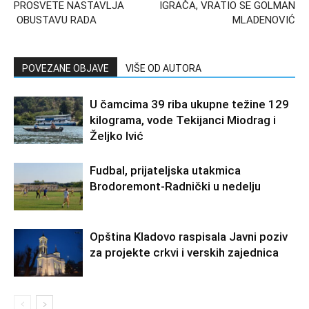
PROSVETE NASTAVLJA
IGRAČA, VRATIO SE GOLMAN
OBUSTAVU RADA
MLADENOVIĆ
POVEZANE OBJAVE
VIŠE OD AUTORA
U čamcima 39 riba ukupne težine 129
kilograma, vode Tekijanci Miodrag i
Željko Ivić
Fudbal, prijateljska utakmica
Brodoremont-Radnički u nedelju
Opština Kladovo raspisala Javni poziv
za projekte crkvi i verskih zajednica