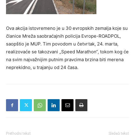
Ova akcija istovremeno je u 30 evropskih zemalja koje su
članice Mreža saobraćajnih policija Evrope-ROADPOL,
saopštio je MUP. Tim povodom u četvrtak, 24. marta,
realizovaće se takozvani „Speed Marathon“, tokom kog će
na svim najvažnijim putnim pravcima brzina biti merena
neprekidno, u trajanju od 24 časa.
Prethodni tekst
Sledeći tekst