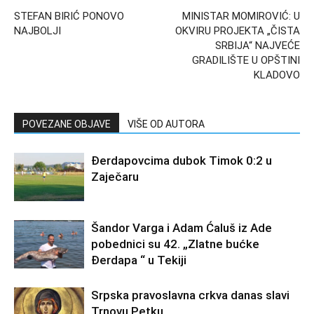
STEFAN BIRIĆ PONOVO
MINISTAR MOMIROVIĆ: U
NAJBOLJI
OKVIRU PROJEKTA „ČISTA
SRBIJA“ NAJVEĆE
GRADILIŠTE U OPŠTINI
KLADOVO
POVEZANE OBJAVE
VIŠE OD AUTORA
Đerdapovcima dubok Timok 0:2 u
Zaječaru
Šandor Varga i Adam Ćaluš iz Ade
pobednici su 42. „Zlatne bućke
Đerdapa “ u Tekiji
Srpska pravoslavna crkva danas slavi
Trnovu Petku