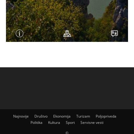
Najnovije
Društvo
Ekonomija
Turizam
Poljopriveda
Politika
Kultura
Sport
Servisne vesti
©