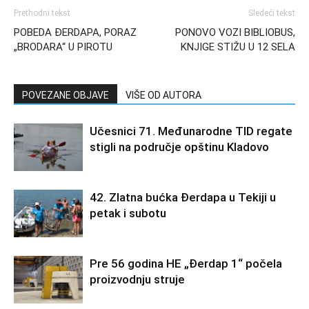
Prethodni tekst
Sledeći tekst
POBEDA ĐERDAPA, PORAZ
PONOVO VOZI BIBLIOBUS,
„BRODARA“ U PIROTU
KNJIGE STIŽU U 12 SELA
POVEZANE OBJAVE
VIŠE OD AUTORA
Učesnici 71. Međunarodne TID regate
stigli na područje opštinu Kladovo
42. Zlatna bućka Đerdapa u Tekiji u
petak i subotu
Pre 56 godina HE „Đerdap 1“ počela
proizvodnju struje