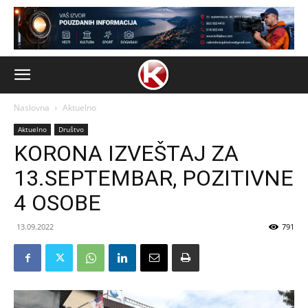
Naslovna
Aktuelno
Aktuelno
Društvo
KORONA IZVEŠTAJ ZA
13.SEPTEMBAR, POZITIVNE
4 OSOBE
13.09.2022
791