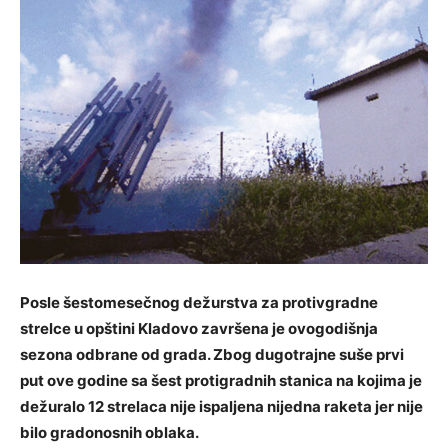
Posle šestomesečnog dežurstva za protivgradne
strelce u opštini Kladovo završena je ovogodišnja
sezona odbrane od grada. Zbog dugotrajne suše prvi
put ove godine sa šest protigradnih stanica na
kojima je
dežuralo 12 strelaca nije ispaljena nijedna raketa jer nije
bilo gradonosnih oblaka.