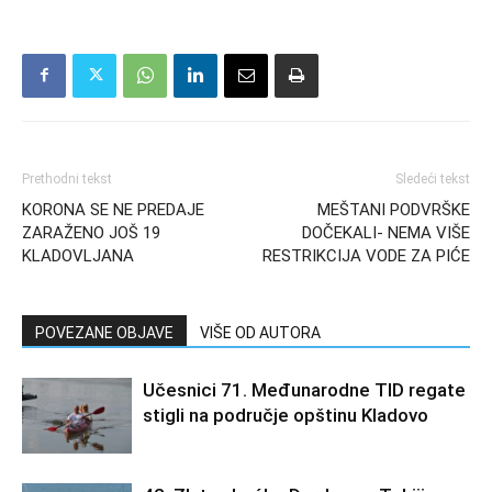
Prethodni tekst
Sledeći tekst
KORONA SE NE PREDAJE
MEŠTANI PODVRŠKE
ZARAŽENO JOŠ 19
DOČEKALI- NEMA VIŠE
KLADOVLJANA
RESTRIKCIJA VODE ZA PIĆE
POVEZANE OBJAVE
VIŠE OD AUTORA
Učesnici 71. Međunarodne TID regate
stigli na područje opštinu Kladovo