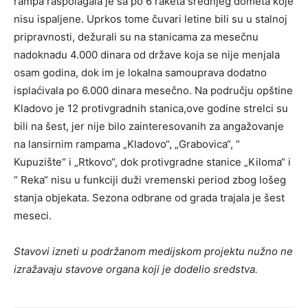
rampa raspolagala je sa po 6 raketa srednjeg dometa koje
nisu ispaljene. Uprkos tome čuvari letine bili su u stalnoj
pripravnosti, dežurali su na stanicama za mesečnu
nadoknadu 4.000 dinara od države koja se nije menjala
osam godina, dok im je lokalna samouprava dodatno
isplaćivala po 6.000 dinara mesečno. Na području opštine
Kladovo je 12 protivgradnih stanica,ove godine strelci su
bili na šest, jer nije bilo zainteresovanih za angažovanje
na lansirnim rampama „Kladovo“, „Grabovica“, “
Kupuzište“ i „Rtkovo“, dok protivgradne stanice „Kiloma“ i
“ Reka“ nisu u funkciji duži vremenski period zbog lošeg
stanja objekata. Sezona odbrane od grada trajala je šest
meseci.
Stavovi izneti u podržanom medijskom projektu nužno ne
izražavaju stavove organa koji je dodelio sredstva.