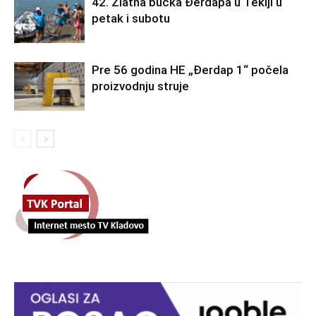
42. Zlatna bućka Đerdapa u Tekiji u
petak i subotu
Pre 56 godina HE „Đerdap 1“ počela
proizvodnju struje