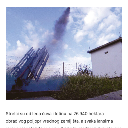
Strelci su od leda čuvali letinu na 26.940 hektara
obradivog poljoprivrednog zemljišta, a svaka lansirna