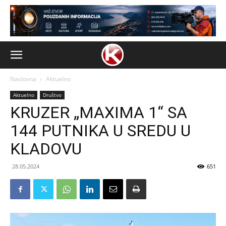
Naslovna
Aktuelno
Aktuelno
Društvo
KRUZER „MAXIMA 1“ SA
144 PUTNIKA U SREDU U
KLADOVU
28.05.2024
651