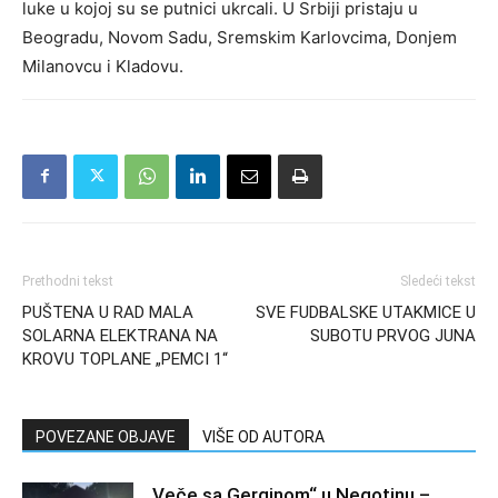
luke u kojoj su se putnici ukrcali. U Srbiji pristaju u
Beogradu, Novom Sadu, Sremskim Karlovcima, Donjem
Milanovcu i Kladovu.
Prethodni tekst
Sledeći tekst
PUŠTENA U RAD MALA
SVE FUDBALSKE UTAKMICE U
SOLARNA ELEKTRANA NA
SUBOTU PRVOG JUNA
KROVU TOPLANE „PEMCI 1“
POVEZANE OBJAVE
VIŠE OD AUTORA
„Veče sa Gerginom“ u Negotinu –