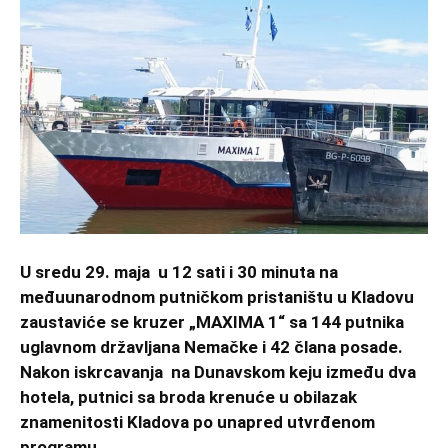
U sredu 29. maja u 12 sati i 30 minuta na
međuunarodnom putničkom pristaništu u Kladovu
zaustaviće se kruzer „MAXIMA 1“ sa 144 putnika
uglavnom državljana Nemačke i 42 člana posade.
Nakon iskrcavanja na Dunavskom keju između dva
hotela, putnici sa broda krenuće u obilazak
znamenitosti Kladova po unapred utvrđenom
programu.