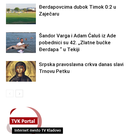
Đerdapovcima dubok Timok 0:2 u
Zaječaru
Šandor Varga i Adam Ćaluš iz Ade
pobednici su 42. „Zlatne bućke
Đerdapa “ u Tekiji
Srpska pravoslavna crkva danas slavi
Trnovu Petku