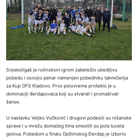
Srpskoligaš je rutinskom igrom zabeležio ubedljivu
pobedu i osvojio pehar namenjen pobedniku takmičenja
za Kup OFS Kladovo. Prvo poluvreme proteklo je u
dominaciji đerdapovaca koji su stvarali i promašivali
šanse.
U nastavku Veljko Vučković i drugovi podesili su nišanske
sprave i u mrežu domaćeg tima smestili su pola tuceta
golova. Pobedom u finalu Opštinskog Đerdap je izborio