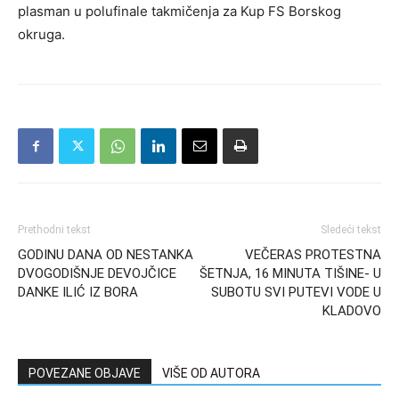
plasman u polufinale takmičenja za Kup FS Borskog
okruga.
Prethodni tekst
Sledeći tekst
GODINU DANA OD NESTANKA
VEČERAS PROTESTNA
DVOGODIŠNJE DEVOJČICE
ŠETNJA, 16 MINUTA TIŠINE- U
DANKE ILIĆ IZ BORA
SUBOTU SVI PUTEVI VODE U
KLADOVO
POVEZANE OBJAVE
VIŠE OD AUTORA