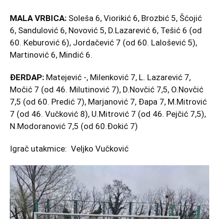
MALA VRBICA:
Soleša 6, Viorikić 6, Brozbić 5, Šćojić
6, Sandulović 6, Novović 5, D.Lazarević 6, Tešić 6 (od
60. Keburović 6), Jordačević 7 (od 60. Lalošević 5),
Martinović 6, Mindić 6.
ĐERDAP:
Matejević -, Milenković 7, L. Lazarević 7,
Močić 7 (od 46. Milutinović 7), D.Novčić 7,5, O.Novčić
7,5 (od 60. Predić 7), Marjanović 7, Đapa 7, M.Mitrović
7 (od 46. Vučković 8), U.Mitrović 7 (od 46. Pejčić 7,5),
N.Modoranović 7,5 (od 60.Đokić 7)
Igrač utakmice: Veljko Vučković