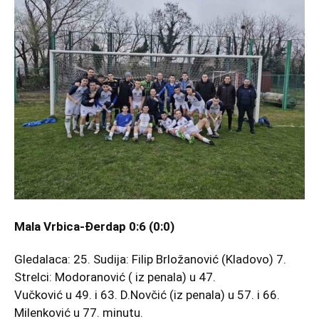
Mala Vrbica-Đerdap 0:6 (0:0)
Gledalaca: 25. Sudija: Filip Brložanović (Kladovo) 7.
Strelci: Modoranović ( iz penala) u 47.
Vučković u 49. i 63. D.Novčić (iz penala) u 57. i 66.
Milenković u 77. minutu.