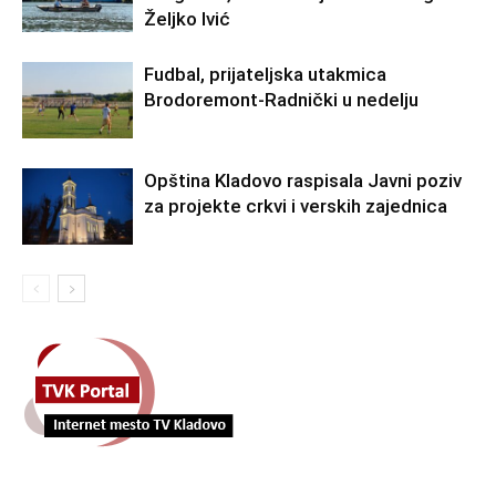
Željko Ivić
Fudbal, prijateljska utakmica
Brodoremont-Radnički u nedelju
Opština Kladovo raspisala Javni poziv
za projekte crkvi i verskih zajednica