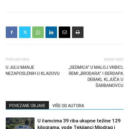
Prethodni tekst
Sledeći tekst
U JULU MANJE
„SEDMICA“ U MALOJ VRBICI,
NEZAPOSLENIH U KLADOVU
REMI „BRODARA“ I ĐERDAPA
DEBAKL KLJUČA U
ŠARBANOVCU
POVEZANE OBJAVE
VIŠE OD AUTORA
U čamcima 39 riba ukupne težine 129
kilograma, vode Tekijanci Miodrag i