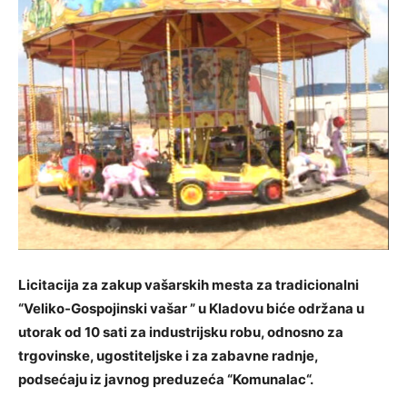
Licitacija za zakup vašarskih mesta za tradicionalni
“Veliko-Gospojinski vašar ” u Kladovu biće održana u
utorak od 10 sati za industrijsku robu, odnosno za
trgovinske, ugostiteljske i za zabavne radnje,
podsećaju iz javnog preduzeća “Komunalac“.