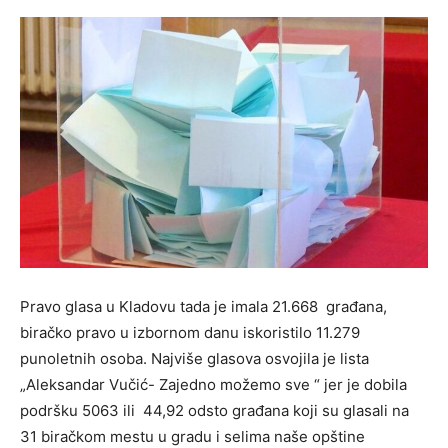
Pravo glasa u Kladovu tada je imala 21.668 građana,
biračko pravo u izbornom danu iskoristilo 11.279
punoletnih osoba. Najviše glasova osvojila je lista
„Aleksandar Vučić- Zajedno možemo sve “ jer je dobila
podršku 5063 ili 44,92 odsto građana koji su glasali na
31 biračkom mestu u gradu i selima naše opštine