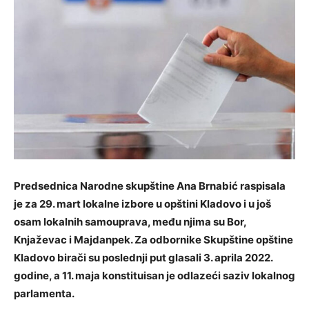
Predsednica Narodne skupštine Ana Brnabić raspisala
je za 29. mart lokalne izbore u opštini Kladovo i u još
osam lokalnih samouprava, među njima su Bor,
Knjaževac i Majdanpek. Za odbornike Skupštine opštine
Kladovo birači su poslednji put glasali 3. aprila 2022.
godine, a 11. maja konstituisan je odlazeći saziv lokalnog
parlamenta.