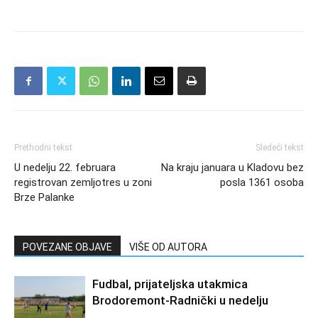
Prethodni tekst
Sledeći tekst
U nedelju 22. februara
Na kraju januara u Kladovu bez
registrovan zemljotres u zoni
posla 1361 osoba
Brze Palanke
POVEZANE OBJAVE
VIŠE OD AUTORA
Fudbal, prijateljska utakmica
Brodoremont-Radnički u nedelju