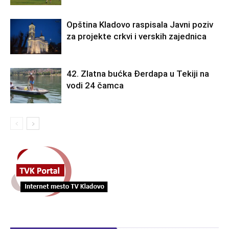
Opština Kladovo raspisala Javni poziv
za projekte crkvi i verskih zajednica
42. Zlatna bućka Đerdapa u Tekiji na
vodi 24 čamca