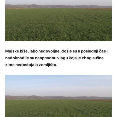
Majske kiše, iako nedovoljne, došle su u poslednji čas i
nadoknadile su neophodnu vlagu koja je zbog sušne
zime nedostajala zemljištu.