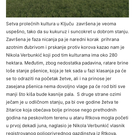
Setva prolećnih kultura u Ključu završena je veoma
uspešno, tako da su kukuruz i suncokret u dobrom stanju.
Završena je faza nicanja pa je naredni korak prihrana
azotnim đubrivom i prskanje protiv korova kazao nam je
Nikola Verbunkić koji pod tim kulturama ima oko 280
hektara. Međutim, zbog nedostatka padavina, ratare brine
loše stanje pšenice, koja je tek sada u fazi klasanja pa će
se to odraziti na početak žetve, ali i na prinose jer
zasejana pšenica nema dovoljno vlage pa će rod biti sve
manji što kiša bude kasnije pala. S druge strane ozimi
ječam je u odličnom stanju, pa bi ove godine žetva te
žitarice koja obećava bolje prinose nego prethodnih
godina na peskovitom terenu u ataru Rtkova mogla početi
u prvoj dekadi juna, naglasio je Nikola Verbunkić vlasnik
registrovanog poljoprivrednog gazdinstva iz Rtkova.