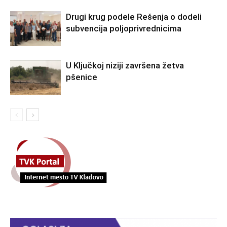
Drugi krug podele Rešenja o dodeli
subvencija poljoprivrednicima
U Ključkoj niziji završena žetva
pšenice