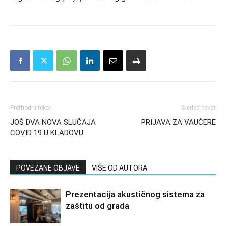
Prethodni tekst
Sledeći tekst
JOŠ DVA NOVA SLUČAJA
PRIJAVA ZA VAUČERE
COVID 19 U KLADOVU
POVEZANE OBJAVE
VIŠE OD AUTORA
Prezentacija akustičnog sistema za
zaštitu od grada