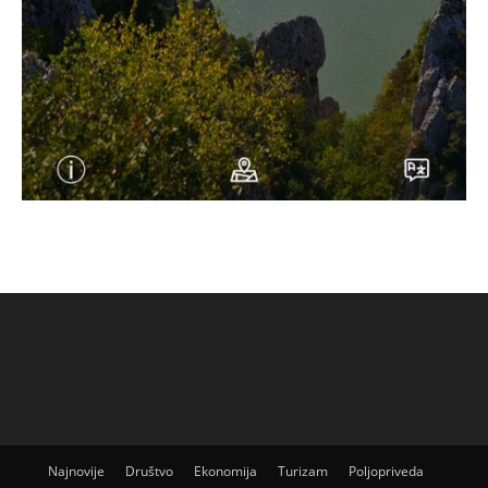
Najnovije
Društvo
Ekonomija
Turizam
Poljopriveda