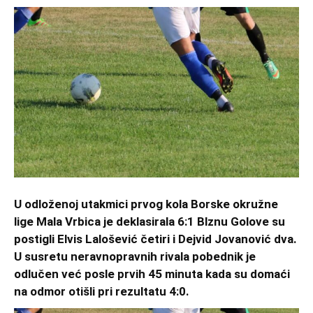
U odloženoj utakmici prvog kola Borske okružne
lige Mala Vrbica je deklasirala 6:1 Blznu Golove su
postigli Elvis Lalošević četiri i Dejvid Jovanović dva.
U susretu neravnopravnih rivala pobednik je
odlučen već posle prvih 45 minuta kada su domaći
na odmor otišli pri rezultatu 4:0.