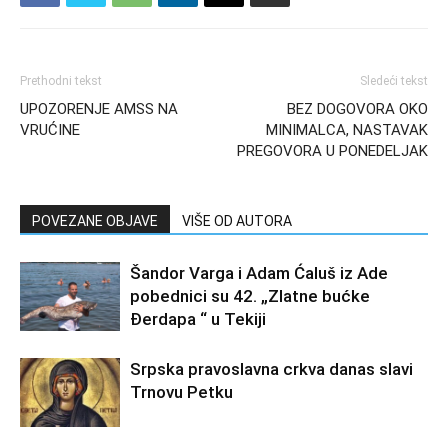
Prethodni tekst
Sledeći tekst
UPOZORENJE AMSS NA
BEZ DOGOVORA OKO
VRUĆINE
MINIMALCA, NASTAVAK
PREGOVORA U PONEDELJAK
POVEZANE OBJAVE
VIŠE OD AUTORA
Šandor Varga i Adam Ćaluš iz Ade
pobednici su 42. „Zlatne bućke
Đerdapa “ u Tekiji
Srpska pravoslavna crkva danas slavi
Trnovu Petku