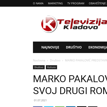
O NAMA
MARKETING
TV PROGRAM
OBAVEŠTENJE 
Tv
Kladovo
NAJNOVIJE
DRUŠTVO
EKONOMIJ
Naslovna
Društvo
MARKO PAKALOVIĆ PREDSTAVI
Društvo
Kultura
MARKO PAKALOV
SVOJ DRUGI R
01.07.2021