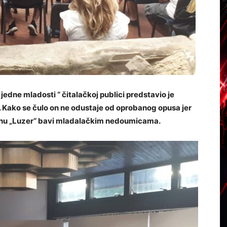
edne mladosti “ čitalačkoj publici predstavio je
. Kako se čulo on ne odustaje od oprobanog opusa jer
nu „Luzer“ bavi mladalačkim nedoumicama.