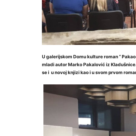
U galerijskom Domu kulture roman “ Pakao j
mladi autor Marko Pakalović iz Kladušnice
se i u novoj knjizi kao
i u svom prvom roma