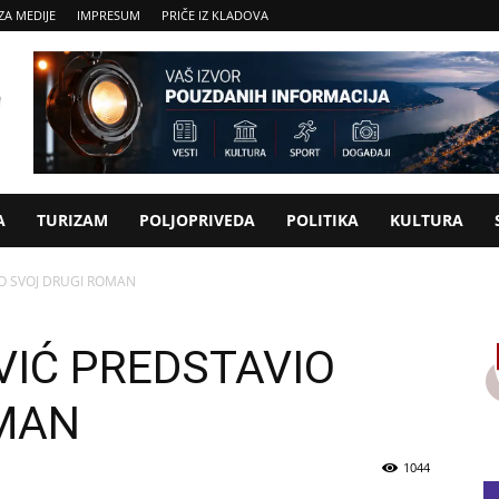
ZA MEDIJE
IMPRESUM
PRIČE IZ KLADOVA
A
TURIZAM
POLJOPRIVEDA
POLITIKA
KULTURA
O SVOJ DRUGI ROMAN
IĆ PREDSTAVIO
OMAN
1044