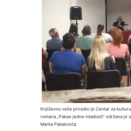
Književno veče priredio je Centar za kultur
romana „Pakao jedne mladosti“ održana je u 
Marka Pakalovića.