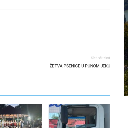
Sledeći tekst
ŽETVA PŠENICE U PUNOM JEKU