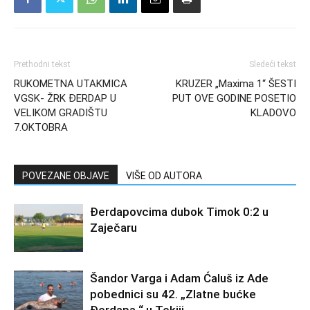
Prethodni tekst
Sledeći tekst
RUKOMETNA UTAKMICA
KRUZER „Maxima 1“ ŠESTI
VGSK- ŽRK ĐERDAP U
PUT OVE GODINE POSETIO
VELIKOM GRADIŠTU
KLADOVO
7.OKTOBRA
POVEZANE OBJAVE
VIŠE OD AUTORA
Đerdapovcima dubok Timok 0:2 u
Zaječaru
Šandor Varga i Adam Ćaluš iz Ade
pobednici su 42. „Zlatne bućke
Đerdapa “ u Tekiji