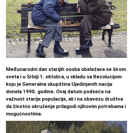
Međunarodni dan starijih osoba obeležava se širom
sveta i u Srbiji 1. oktobra, u skladu sa Rezolucijom
koju je Generalna skupština Ujedinjenih nacija
donela 1990. godine. Ovaj datum podseća na
važnost starije populacije, ali i na obavezu društva
da životno okruženje prilagodi njihovim potrebama i
mogućnostima.