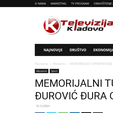
O NAMA
MARKETING
TV PROGRAM
OBAVEŠTENJE 
Tv
Kladovo
NAJNOVIJE
DRUŠTVO
EKONOMIJ
Naslovna
Aktuelno
MEMORIJALNI TURNIR RADOJ
Aktuelno
Sport
MEMORIJALNI T
ĐUROVIĆ ĐURA 
15.12.2023