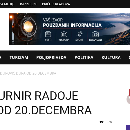
ZA MEDIJE
IMPRESUM
PRIČE IZ KLADOVA
A
TURIZAM
POLJOPRIVEDA
POLITIKA
KULTURA
E ĐUROVIĆ ĐURA OD 20.DECEMBRA
URNIR RADOJE
OD 20.DECEMBRA
1130