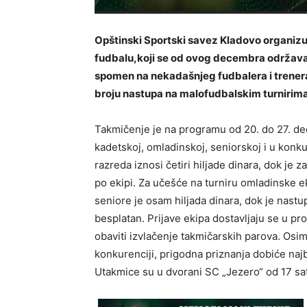
Opštinski Sportski savez Kladovo organizuj
fudbalu,koji se od ovog decembra održav
spomen na nekadašnjeg fudbalera i trenera
broju nastupa na malofudbalskim turnirima
Takmičenje je na programu od 20. do 27. de
kadetskoj, omladinskoj, seniorskoj i u konku
razreda iznosi četiri hiljade dinara, dok je z
po ekipi. Za učešće na turniru omladinske ek
seniore je osam hiljada dinara, dok je nast
besplatan. Prijave ekipa dostavljaju se u p
obaviti izvlačenje takmičarskih parova. Osi
konkurenciji, prigodna priznanja dobiće najbo
Utakmice su u dvorani SC „Jezero“ od 17 sat