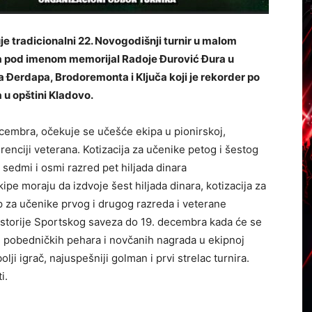
e tradicionalni 22. Novogodišnji turnir u malom
a pod imenom memorijal Radoje Đurović Đura u
 Đerdapa, Brodoremonta i Ključa koji je rekorder po
 u opštini Kladovo.
cembra, očekuje se učešće ekipa u pionirskoj,
renciji veterana. Kotizacija za učenike petog i šestog
a sedmi i osmi razred pet hiljada dinara
ipe moraju da izdvoje šest hiljada dinara, kotizacija za
up za učenike prvog i drugog razreda i veterane
rostorije Sportskog saveza do 19. decembra kada će se
m pobedničkih pehara i novčanih nagrada u ekipnoj
lji igrač, najuspešniji golman i prvi strelac turnira.
i.