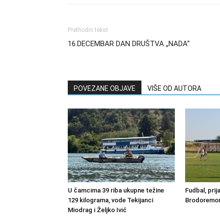
Prethodni tekst
16.DECEMBAR DAN DRUŠTVA „NADA“
POVEZANE OBJAVE
VIŠE OD AUTORA
U čamcima 39 riba ukupne težine
Fudbal, prij
129 kilograma, vode Tekijanci
Brodoremont
Miodrag i Željko Ivić